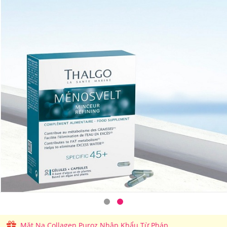
Mặt Nạ Collagen Puroz Nhập Khẩu Từ Pháp