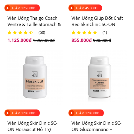
Trên 45 Tuổi
GIẢM
125.000
Đ
GIẢM
45.000
Đ
Viên uống giảm mỡ bụng Thalgo Menosvelt Minceur
Viên Uống Thalgo Coach
Viên Uống Giúp Đốt Chất
Refining dành riêng cho phụ nữ tuổi tiền mãn kinh và
Ventre & Taille Stomach &
Béo SkinClinic SC-ON
Waist Hỗ Trợ Giảm Mỡ
Chitosan+ Của Tây Ban
mãn kinh, đang chịu sự tác động của thay đổi nội tiết tố.
(50)
(1)
Bụng Và Eo Của Pháp
Nha
1.125.000
đ
855.000
đ
1.250.000
đ
900.000
đ
GIẢM
120.000
Đ
GIẢM
120.000
Đ
Viên Uống SkinClinic SC-
Viên Uống SkinClinic SC-
ON Horaxicut Hỗ Trợ
ON Glucomanano +