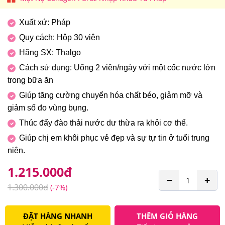
Xuất xứ: Pháp
Quy cách: Hộp 30 viên
Hãng SX: Thalgo
Cách sử dụng: Uống 2 viên/ngày với một cốc nước lớn
trong bữa ăn
Giúp tăng cường chuyển hóa chất béo, giảm mỡ và
giảm số đo vùng bụng.
Thúc đẩy đào thải nước dư thừa ra khỏi cơ thể.
Giúp chị em khôi phục vẻ đẹp và sự tự tin ở tuổi trung
niên.
1.215.000
đ
−
+
1.300.000
đ
(-7%)
ĐẶT HÀNG NHANH
THÊM GIỎ HÀNG