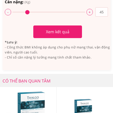
Cân nặng:
(Kg)
-
+
Xem kết quả
*Lưu ý:
- Công thức BMI không áp dụng cho phụ nữ mang thai, vận động
viên, người cao tuổi.
- Chỉ số cân nặng lý tưởng mang tính chất tham khảo.
CÓ THỂ BẠN QUAN TÂM
Viên Uống Thalgo Menosvelt Minceur Refining giúp chị
em khôi phục vẻ đẹp và sự tự tin ở tuổi trung niên.
3.Viên Uống Thalgo Menosvelt Minceur
Refining Hỗ Trợ Giảm Mỡ Bụng Dành Cho Phụ