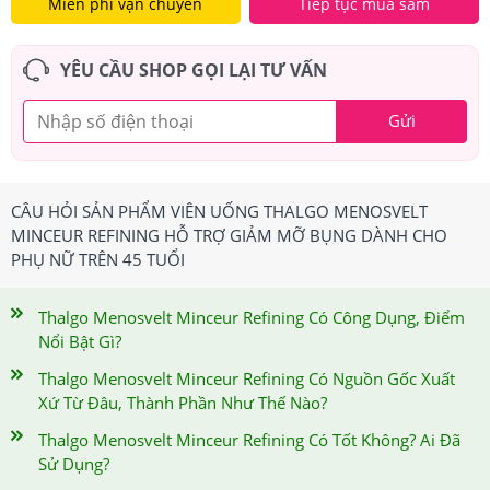
Miễn phí vận chuyển
Tiếp tục mua sắm
YÊU CẦU SHOP GỌI LẠI TƯ VẤN
Gửi
CÂU HỎI SẢN PHẨM VIÊN UỐNG THALGO MENOSVELT
MINCEUR REFINING HỖ TRỢ GIẢM MỠ BỤNG DÀNH CHO
PHỤ NỮ TRÊN 45 TUỔI
Thalgo Menosvelt Minceur Refining Có Công Dụng, Điểm
Nổi Bật Gì?
Thalgo Menosvelt Minceur Refining Có Nguồn Gốc Xuất
Xứ Từ Đâu, Thành Phần Như Thế Nào?
Thalgo Menosvelt Minceur Refining Có Tốt Không? Ai Đã
Sử Dụng?