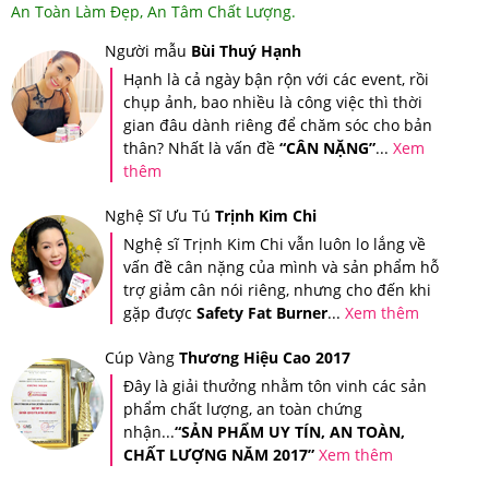
An Toàn Làm Đẹp, An Tâm Chất Lượng.
Tem chống giả điện tử SMS trên mỗi sản phẩm
Người mẫu
Bùi Thuý Hạnh
Hạnh là cả ngày bận rộn với các event, rồi
Khi cào lớp tem này ra thì bạn sẽ nhận được mã số của
chụp ảnh, bao nhiều là công việc thì thời
sản phẩm mình đã mua, sau đó, bạn soạn tin nhắn theo
gian đâu dành riêng để chăm sóc cho bản
thân? Nhất là vấn đề
“CÂN NẶNG”
...
Xem
cú pháp hướng dẫn trên tem và gửi đến 7039 để được
thêm
xác thực.
Nghệ Sĩ Ưu Tú
Trịnh Kim Chi
Sau khi bạn đã soạn tin nhắn mã số gửi đi thì tổng đài sẽ
Nghệ sĩ Trịnh Kim Chi vẫn luôn lo lắng về
gửi trả về cho bạn tin nhắn xác thực sản phẩm bạn vừa
vấn đề cân nặng của mình và sản phẩm hỗ
mua tại Hệ thống Giảm Cân An Toàn.
trợ giảm cân nói riêng, nhưng cho đến khi
gặp được
Safety Fat Burner
...
Xem thêm
Cúp Vàng
Thương Hiệu Cao 2017
Đây là giải thưởng nhằm tôn vinh các sản
phẩm chất lượng, an toàn chứng
nhận...
“SẢN PHẨM UY TÍN, AN TOÀN,
CHẤT LƯỢNG NĂM 2017”
Xem thêm