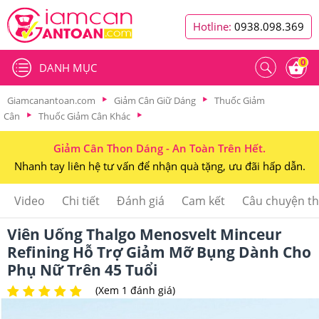
Hotline:
0938.098.369
0
DANH MỤC
Giamcanantoan.com
Giảm Cân Giữ Dáng
Thuốc Giảm
Cân
Thuốc Giảm Cân Khác
Giảm Cân Thon Dáng - An Toàn Trên Hết.
Nhanh tay liên hệ tư vấn để nhận quà tặng, ưu đãi hấp dẫn.
Video
Chi tiết
Đánh giá
Cam kết
Câu chuyện t
Viên Uống Thalgo Menosvelt Minceur
Refining Hỗ Trợ Giảm Mỡ Bụng Dành Cho
Phụ Nữ Trên 45 Tuổi
(Xem 1 đánh giá)