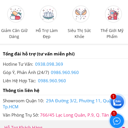
Giảm Cân Giữ
Hỗ Trợ Làm
Siêu Thị Sức
Thế Giới Mỹ
Dáng
Đẹp
Khỏe
Phẩm
Tổng đài hỗ trợ
(tư vấn miễn phí)
Hotline Tư Vấn:
0938.098.369
Góp Ý, Phản Ánh (24/7)
0986.960.960
Liên Hệ Hợp Tác:
0986.960.960
Thông tin liên hệ
1
Showroom Quận 10:
29A Đường 3/2, Phường 11, Quận 10,
Tp.HCM
1
Tin nhắn xác thực sản phẩm khi bạn mua hàng tại Hệ thống
Văn Phòng Trụ Sở:
766/45 Lạc Long Quân, P.9, Q. Tân Bình
Giảm Cân An Toàn
Hỗ Trợ Khách Hàng