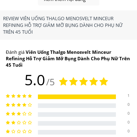
REVIEW VIÊN UỐNG THALGO MENOSVELT MINCEUR
Viên Uống Thalgo Menosvelt Minceur Refining thúc đẩy
REFINING HỖ TRỢ GIẢM MỠ BỤNG DÀNH CHO PHỤ NỮ
đào thải nước dư thừa ra khỏi cơ thể.
TRÊN 45 TUỔI
1.Viên Uống Thalgo Menosvelt Minceur
Refining Hỗ Trợ Giảm Mỡ Bụng Dành Cho Phụ
Đánh giá
Viên Uống Thalgo Menosvelt Minceur
Refining Hỗ Trợ Giảm Mỡ Bụng Dành Cho Phụ Nữ Trên
Nữ Trên 45 Tuổi Có Công Dụng, Điểm Nổi Bật
45 Tuổi
Gì?
5.0
/5
Công dụng chính của
Viên Uống Thalgo Menosvelt
Minceur Refining Hỗ Trợ Giảm Mỡ Bụng Dành Cho
1
Phụ Nữ Trên 45 Tuổi
0
0
-Giúp tăng cường chuyển hóa chất béo, giảm mỡ và
0
giảm số đo vùng bụng.
0