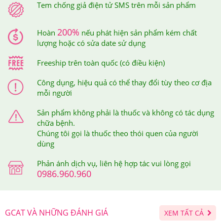
Tem chống giả điện tử SMS trên mỗi sản phẩm
được xem là địa chỉ đáng tin cậy và là nơi mua sắm, làm
đẹp, chăm sóc sức khỏe lý tưởng của tất cả mọi người.
200%
Hoàn
nếu phát hiện sản phẩm kém chất
lượng hoặc có sửa date sử dụng
Bạn cũng có thể dễ dàng kiểm tra thông tin sản phẩm
Freeship trên toàn quốc (có điều kiện)
bằng ứng dụng iCheck - Ứng dụng tra cứu nguồn gốc
sản phẩm được sử dụng rộng rãi bởi người tiêu dùng
Công dụng, hiệu quả có thể thay đổi tùy theo cơ địa
mỗi người
Việt Nam.
Sản phẩm không phải là thuốc và không có tác dụng
Trên mỗi sản phẩm tại Hệ thống Giảm Cân An Toàn đều
chữa bệnh.
được dán tem chống hàng giả điện tử SMS để đảm bảo
Chúng tôi gọi là thuốc theo thói quen của người
quyền lợi của khách hàng.
dùng
Phản ánh dịch vụ, liên hệ hợp tác vui lòng gọi
0986.960.960
GCAT VÀ NHỮNG ĐÁNH GIÁ
XEM TẤT CẢ