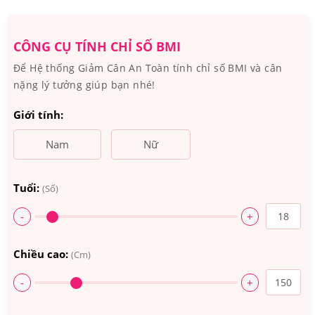
Nữ Trên 45 Tuổi Có Nguồn Gốc Xuất Xứ Từ Đâu,
Thành Phần Như Thế Nào?
CÔNG CỤ TÍNH CHỈ SỐ BMI
Xuất xứ: Pháp
Để Hệ thống Giảm Cân An Toàn tính chỉ số BMI và cân
Quy cách: Hộp 30 viên
nặng lý tưởng giúp bạn nhé!
Hãng SX: Thalgo
Giới tính:
Thành phần chủ yếu của
Viên Uống Thalgo Menosvelt
Nam
Nữ
Minceur Refining Hỗ Trợ Giảm Mỡ Bụng Dành Cho
Phụ Nữ Trên 45 Tuổi
Tuổi:
(Số)
Thành phần: Chiết xuất tảo Undaria pinnatifida, trà xanh
-
+
và cây tần bì.
Chiều cao:
(Cm)
-
+