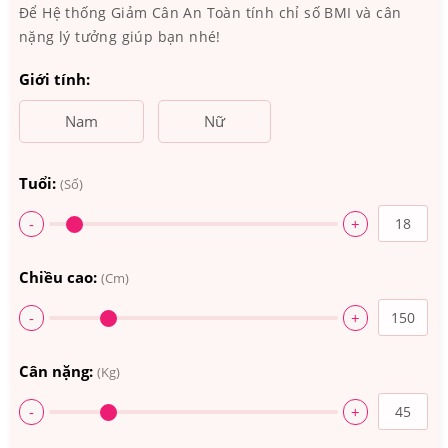
Để Hệ thống Giảm Cân An Toàn tính chỉ số BMI và cân
nặng lý tưởng giúp bạn nhé!
Giới tính:
Nam
Nữ
Tuổi:
(Số)
-
+
Chiều cao:
(Cm)
-
+
Cân nặng:
(Kg)
-
+