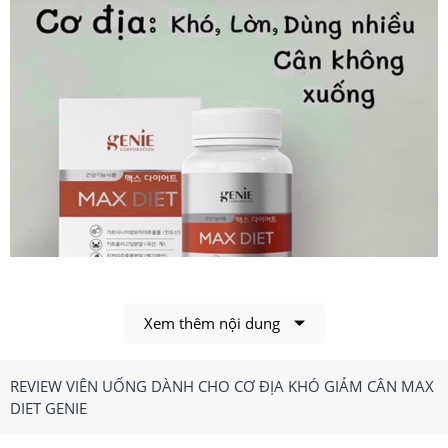
Xem thêm nội dung
Max Diet Genie giúp bạn lấy lại vóc dáng mảnh mai, cân
REVIEW VIÊN UỐNG DÀNH CHO CƠ ĐỊA KHÓ GIẢM CÂN MAX
đối.
DIET GENIE
1.Viên Uống Dành Cho Cơ Địa Khó Giảm Cân