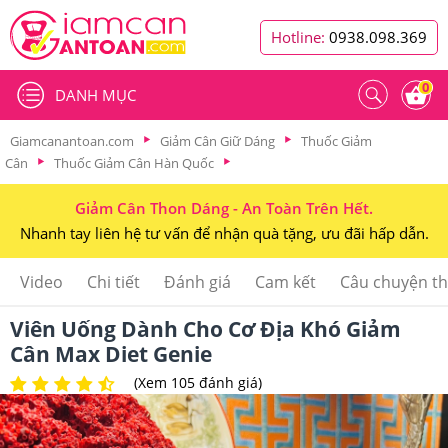
Hotline:
0938.098.369
0
DANH MỤC
Giamcanantoan.com
Giảm Cân Giữ Dáng
Thuốc Giảm
Cân
Thuốc Giảm Cân Hàn Quốc
Giảm Cân Thon Dáng - An Toàn Trên Hết.
Nhanh tay liên hệ tư vấn để nhận quà tặng, ưu đãi hấp dẫn.
Video
Chi tiết
Đánh giá
Cam kết
Câu chuyện t
Viên Uống Dành Cho Cơ Địa Khó Giảm
Cân Max Diet Genie
(Xem 105 đánh giá)