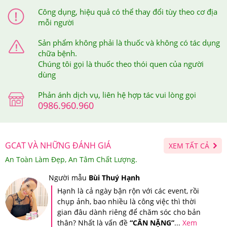
Công dụng, hiệu quả có thể thay đổi tùy theo cơ địa
mỗi người
Sản phẩm không phải là thuốc và không có tác dụng
chữa bệnh.
Chúng tôi gọi là thuốc theo thói quen của người
dùng
Phản ánh dịch vụ, liên hệ hợp tác vui lòng gọi
0986.960.960
GCAT VÀ NHỮNG ĐÁNH GIÁ
XEM TẤT CẢ
An Toàn Làm Đẹp, An Tâm Chất Lượng.
Người mẫu
Bùi Thuý Hạnh
Hạnh là cả ngày bận rộn với các event, rồi
Ai đã sử dụng
Viên Uống Dành Cho Cơ Địa Khó Giảm
chụp ảnh, bao nhiều là công việc thì thời
Cân Max Diet Genie
gian đâu dành riêng để chăm sóc cho bản
thân? Nhất là vấn đề
“CÂN NẶNG”
...
Xem