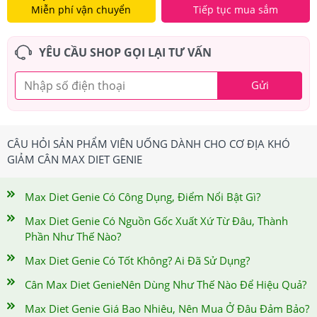
Miễn phí vận chuyển
Tiếp tục mua sắm
YÊU CẦU SHOP GỌI LẠI TƯ VẤN
Gửi
CÂU HỎI SẢN PHẨM VIÊN UỐNG DÀNH CHO CƠ ĐỊA KHÓ
GIẢM CÂN MAX DIET GENIE
Max Diet Genie Có Công Dụng, Điểm Nổi Bật Gì?
Max Diet Genie Có Nguồn Gốc Xuất Xứ Từ Đâu, Thành
Phần Như Thế Nào?
Max Diet Genie Có Tốt Không? Ai Đã Sử Dụng?
Cân Max Diet GenieNên Dùng Như Thế Nào Để Hiệu Quả?
Max Diet Genie Giá Bao Nhiêu, Nên Mua Ở Đâu Đảm Bảo?