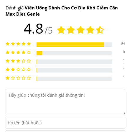
Max Diet Genie Có Công Dụng, Điểm Nổi Bật
Đánh giá
Viên Uống Dành Cho Cơ Địa Khó Giảm Cân
Gì?
Max Diet Genie
4.8
/5
Công dụng chính của
Viên Uống Dành Cho Cơ Địa
Khó Giảm Cân Max Diet Genie
94
-Công hiệu giảm cân vượt trội.
8
1
-Giúp tác động và thúc đẩy giúp nhanh chóng đánh tan
1
các vùng mỡ thừa lâu năm
1
-Ngăn chặn sự thèm ăn và giảm sự hình thành mỡ thừa
trong cơ thể.
-Giúp người dùng tăng cường quá trình trao đổi chất.
-Giúp tiêu hao năng lượng tích tụ dưới dạng mỡ thừa,
liên tục đốt cháy đào thải vùng mỡ cứng lâu năm