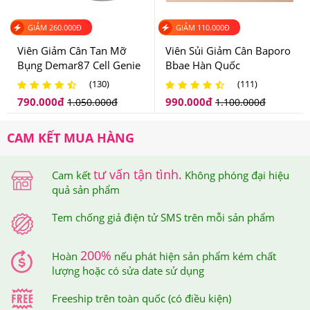
cô đặc lên men hỗn hợp thực vật, Bột chiết xuất Aroni
GIẢM
260.000
Đ
GIẢM
110.000
Đ
Chứa cua,sữa,đậu nành.
Viên Giảm Cân Tan Mỡ
Viên Sủi Giảm Cân Baporo
Bụng Demar87 Cell Genie
Bbae Hàn Quốc
3.Viên Uống Dành Cho Cơ Địa Khó Giảm Cân
Professional Belly Balance
(130)
(111)
Max Diet Genie Có Tốt Không? Ai Đã Sử Dụng?
Hàn Quốc
790.000
đ
990.000
đ
1.050.000
đ
1.100.000
đ
Viên Uống Dành Cho Cơ Địa Khó Giảm Cân Max Diet
CAM KẾT MUA HÀNG
Genie
Có Tốt Không?
tư vấn tận tình.
Thành phần của Max Diet Genie có mặt của cây Garcinia
Cam kết
Không phóng đại hiệu
quả sản phẩm
cambogia (Ấn Độ) một trong nhũng loại có công dụng
Tem chống giả điện tử SMS trên mỗi sản phẩm
giảm cân tốt được chứng nhận bởi các nhà nghiên cứu
trên thế giới.
200%
Hoàn
nếu phát hiện sản phẩm kém chất
lượng hoặc có sửa date sử dụng
Freeship trên toàn quốc (có điều kiện)