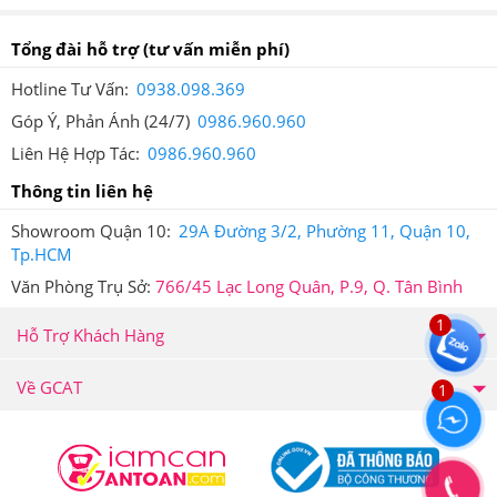
Tổng đài hỗ trợ
(tư vấn miễn phí)
Hotline Tư Vấn:
0938.098.369
Góp Ý, Phản Ánh (24/7)
0986.960.960
Max Diet Genie giảm cholesterol trong máu giảm đáng
Liên Hệ Hợp Tác:
0986.960.960
kể, giảm bệnh gan nhiễm mỡ
Thông tin liên hệ
4.Viên Uống Dành Cho Cơ Địa Khó Giảm Cân
Showroom Quận 10:
29A Đường 3/2, Phường 11, Quận 10,
Tp.HCM
Max Diet GenieNên Dùng Như Thế Nào Để
Văn Phòng Trụ Sở:
766/45 Lạc Long Quân, P.9, Q. Tân Bình
Hiệu Quả?
1
Hỗ Trợ Khách Hàng
Cách sử dụng:
Ngày 2 viên, uống 1 lần vào trước bữa
sáng 30 phút
Về GCAT
1
Sản phẩm không phải là thuốc và không có tác dụng
thay thế thuốc.