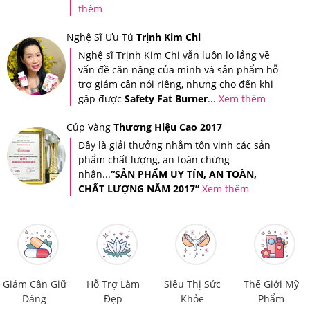
-Dành cho những ai đang thừa cân, béo phì có nhu cầu
thêm
giảm cân
Nghệ Sĩ Ưu Tú
Trịnh Kim Chi
Nghệ sĩ Trịnh Kim Chi vẫn luôn lo lắng về
-Những ai bị tình trạng lờn thuốc giảm cân hay thể trạng
vấn đề cân nặng của mình và sản phẩm hỗ
khó xuống cân
trợ giảm cân nói riêng, nhưng cho đến khi
gặp được
Safety Fat Burner
...
Xem thêm
Cúp Vàng
Thương Hiệu Cao 2017
Đây là giải thưởng nhằm tôn vinh các sản
phẩm chất lượng, an toàn chứng
nhận...
“SẢN PHẨM UY TÍN, AN TOÀN,
CHẤT LƯỢNG NĂM 2017”
Xem thêm
Giảm Cân Giữ
Hỗ Trợ Làm
Siêu Thị Sức
Thế Giới Mỹ
Dáng
Đẹp
Khỏe
Phẩm