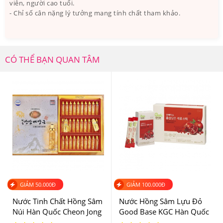
viên, người cao tuổi.
- Chỉ số cân nặng lý tưởng mang tính chất tham khảo.
CÓ THỂ BẠN QUAN TÂM
Hồng Sâm Đông Trùng Hạ Thảo Kangwha cải thiện các
GIẢM
50.000
Đ
GIẢM
100.000
Đ
triệu chứng liên quan đến các bệnh về đường
Nước Tinh Chất Hồng Sâm
Nước Hồng Sâm Lựu Đỏ
3.Nước Hồng Sâm Đông Trùng Hạ Thảo
Núi Hàn Quốc Cheon Jong
Good Base KGC Hàn Quốc
Kangwha Chai 3 Lít Có Tốt Không? Ai Đã Sử
Tissue Hộp 30 Ống
Hộp 30 Gói