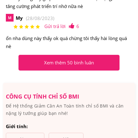
tăng cường phát triển trí nhớ nữa nè
My
M
(28/08/2023)
Gửi trả lời
6
Hồng Sâm Đông Trùng Hạ Thảo Kangwha chống mệt mỏi
ổn nha dùng này thấy ok quá chừng tôi thấy hài lòng quá
cho người làm việc quá sức
nè
2.Nước Hồng Sâm Đông Trùng Hạ Thảo
Kangwha Chai 3 Lít Có Nguồn Gốc Xuất Xứ Từ
Xem thêm 50 bình luân
Đâu, Thành Phần Như Thế Nào?
Xuất xứ: Hàn Quốc
Dung tích: 3 lít
CÔNG CỤ TÍNH CHỈ SỐ BMI
Hãng SX: Kanghwa
Để Hệ thống Giảm Cân An Toàn tính chỉ số BMI và cân
nặng lý tưởng giúp bạn nhé!
Thành phần chủ yếu của
Nước Hồng Sâm Đông Trùng
Hạ Thảo Kangwha Chai 3 Lít
Giới tính: