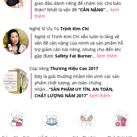
gian đâu dành riêng để chăm sóc cho bản
thân? Nhất là vấn đề
“CÂN NẶNG”
...
Xem
Giảm Cân An Toàn là nơi cung cấp các dòng sản phẩm
thêm
hỗ trợ chức năng giảm cân, chăm sóc sức khỏe cao
Nghệ Sĩ Ưu Tú
Trịnh Kim Chi
cấp, chính hãng, có nguồn gốc rõ ràng. Do vậy, đây
Nghệ sĩ Trịnh Kim Chi vẫn luôn lo lắng về
được xem là địa chỉ đáng tin cậy và là nơi mua sắm, làm
vấn đề cân nặng của mình và sản phẩm hỗ
đẹp, chăm sóc sức khỏe lý tưởng của tất cả mọi người.
trợ giảm cân nói riêng, nhưng cho đến khi
gặp được
Safety Fat Burner
...
Xem thêm
Bạn cũng có thể dễ dàng kiểm tra thông tin sản phẩm
Cúp Vàng
Thương Hiệu Cao 2017
bằng ứng dụng iCheck - Ứng dụng tra cứu nguồn gốc
Đây là giải thưởng nhằm tôn vinh các sản
sản phẩm được sử dụng rộng rãi bởi người tiêu dùng
phẩm chất lượng, an toàn chứng
nhận...
“SẢN PHẨM UY TÍN, AN TOÀN,
Việt Nam.
CHẤT LƯỢNG NĂM 2017”
Xem thêm
Trên mỗi sản phẩm tại Hệ thống Giảm Cân An Toàn đều
được dán tem chống hàng giả điện tử SMS để đảm bảo
quyền lợi của khách hàng.