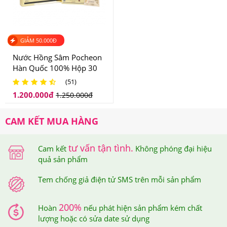
4.Nước Hồng Sâm Đông Trùng Hạ Thảo
Kangwha Chai 3 Lít Nên Dùng Như Thế Nào Để
Hiệu Quả?
GIẢM
50.000
Đ
Nước Hồng Sâm Pocheon
Cách sử dụng:
Hàn Quốc 100% Hộp 30
Gói
(51)
-Người lớn uống 80 ml một lần mỗi ngày 2 lần.
1.200.000
đ
1.250.000
đ
-Trẻ em dưới 15 tuổi uống nửa liều người lớn.
CAM KẾT MUA HÀNG
tư vấn tận tình.
Cam kết
Không phóng đại hiệu
quả sản phẩm
Tem chống giả điện tử SMS trên mỗi sản phẩm
200%
Hoàn
nếu phát hiện sản phẩm kém chất
lượng hoặc có sửa date sử dụng