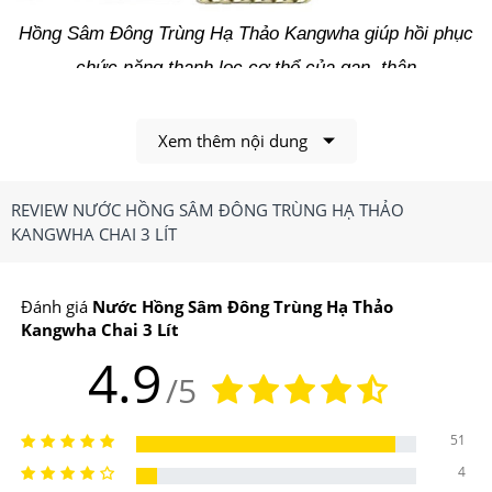
Hồng Sâm Đông Trùng Hạ Thảo Kangwha giúp hồi phục
chức năng thanh lọc cơ thể của gan, thận
1.Nước Hồng Sâm Đông Trùng Hạ Thảo
Kangwha Chai 3 Lít Có Công Dụng, Điểm Nổi
Xem thêm nội dung
Bật Gì?
REVIEW NƯỚC HỒNG SÂM ĐÔNG TRÙNG HẠ THẢO
Công dụng chính của
Nước Hồng Sâm Đông Trùng
KANGWHA CHAI 3 LÍT
Hạ Thảo Kangwha Chai 3 Lít
Đánh giá
Nước Hồng Sâm Đông Trùng Hạ Thảo
-Giúp hồi phục chức năng thanh lọc cơ thể của gan,
Kangwha Chai 3 Lít
thận…
4.9
/5
-Giúp ổn định tuần hoàn máu, chống lão hóa và gia tăng
tuổi thọ.
51
4
-Giúp cải thiện chức năng sinh lý cho cả nam và nữ.