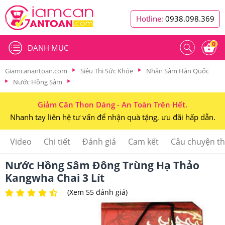
Hotline:
0938.098.369
0
DANH MỤC
Giamcanantoan.com
Siêu Thị Sức Khỏe
Nhân Sâm Hàn Quốc
Nước Hồng Sâm
Giảm Cân Thon Dáng - An Toàn Trên Hết.
Nhanh tay liên hệ tư vấn để nhận quà tặng, ưu đãi hấp dẫn.
Video
Chi tiết
Đánh giá
Cam kết
Câu chuyện t
Nước Hồng Sâm Đông Trùng Hạ Thảo
Kangwha Chai 3 Lít
(Xem 55 đánh giá)