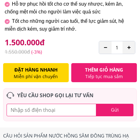
Hỗ trợ phục hồi tốt cho cơ thể suy nhược, kém ăn,
chống mệt mỏi cho người làm việc quá sức
Tốt cho những người cao tuổi, thể lực giảm sút, hệ
miễn dịch kém, suy giảm trí nhớ.
1.500.000
đ
−
+
1.550.000
đ
(-3%)
ĐẶT HÀNG NHANH
THÊM GIỎ HÀNG
Miễn phí vận chuyển
Tiếp tục mua sắm
YÊU CẦU SHOP GỌI LẠI TƯ VẤN
Gửi
CÂU HỎI SẢN PHẨM NƯỚC HỒNG SÂM ĐÔNG TRÙNG HẠ