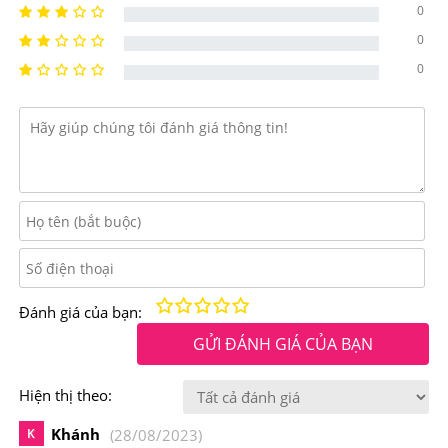
0
-Bồi bổ sức khỏe, tăng cường thể lực cho người gầy ốm,
0
bệnh nhân sau khi phẫu thuật.
0
-Hỗ trợ phục hồi tốt cho cơ thể suy nhược, kém ăn,
chống mệt mỏi cho người làm việc quá sức
-Tốt cho những người cao tuổi, thể lực giảm sút, hệ miễn
dịch kém, suy giảm trí nhớ.
Điểm nổi bật của
Nước Hồng Sâm Đông Trùng Hạ
Thảo Kangwha Chai 3 Lít
Kém
Fair
Trung bình
Rất tốt
Tuyệt vời!
Đánh giá của bạn:
Hồng Sâm Đông Trùng Hạ Thảo Kangwha
giúp bồi bổ
GỬI ĐÁNH GIÁ CỦA BẠN
sức khỏe và tăng cường thể lực hiệu quả cho người gầy
ốm sau khi phẫu thuật, mang lại khả năng hồi phục tốt
Hiện thị theo:
cho cơ thể đang suy nhược, kém ăn, phòng chống mệt
Khánh
K
(28/08/2023)
mỏi cho những người làm việc quá sức.