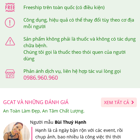
Freeship trên toàn quốc (có điều kiện)
Công dụng, hiệu quả có thể thay đổi tùy theo cơ địa
mỗi người
Sản phẩm không phải là thuốc và không có tác dụng
chữa bệnh.
Chúng tôi gọi là thuốc theo thói quen của người
dùng
Phản ánh dịch vụ, liên hệ hợp tác vui lòng gọi
Hồng sâm
Kangwha
cải thiện chức năng sinh lý cho cả
0986.960.960
nam và nữ.
5.Nước Hồng Sâm Đông Trùng Hạ Thảo
Kangwha Chai 3 Lít Giá Bao Nhiêu, Nên Mua Ở
GCAT VÀ NHỮNG ĐÁNH GIÁ
XEM TẤT CẢ
An Toàn Làm Đẹp, An Tâm Chất Lượng.
Đâu Đảm Bảo?
Người mẫu
Bùi Thuý Hạnh
Tại hệ thống Giảm Cân An Toàn,
Nước Hồng Sâm Đông
Hạnh là cả ngày bận rộn với các event, rồi
chụp ảnh, bao nhiều là công việc thì thời
Trùng Hạ Thảo Kangwha Chai 3 Lít
giá
1,500,000
VNĐ.