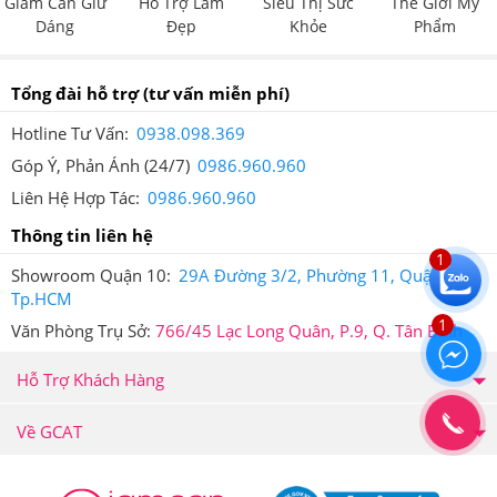
Giảm Cân Giữ
Hỗ Trợ Làm
Siêu Thị Sức
Thế Giới Mỹ
Dáng
Đẹp
Khỏe
Phẩm
Tổng đài hỗ trợ
(tư vấn miễn phí)
Hotline Tư Vấn:
0938.098.369
Tem chống giả điện tử SMS trên mỗi sản phẩm
Góp Ý, Phản Ánh (24/7)
0986.960.960
Khi cào lớp tem này ra thì bạn sẽ nhận được mã số của
Liên Hệ Hợp Tác:
0986.960.960
sản phẩm mình đã mua, sau đó, bạn soạn tin nhắn theo
Thông tin liên hệ
1
cú pháp hướng dẫn trên tem và gửi đến 7039 để được
Showroom Quận 10:
29A Đường 3/2, Phường 11, Quận 10,
Tp.HCM
xác thực.
1
Văn Phòng Trụ Sở:
766/45 Lạc Long Quân, P.9, Q. Tân Bình
Sau khi bạn đã soạn tin nhắn mã số gửi đi thì tổng đài sẽ
gửi trả về cho bạn tin nhắn xác thực sản phẩm bạn vừa
Hỗ Trợ Khách Hàng
mua tại Hệ thống Giảm Cân An Toàn.
Về GCAT