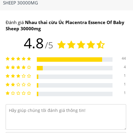
SHEEP 30000MG
Đánh giá
Nhau thai cừu Úc Placentra Essence Of Baby
Sheep 30000mg
4.8
/5
44
4
1
1
1
2. Nhau thai cừu Úc Placentra Essence Of Baby
Sheep 30000mg có thành phần như thế nào?