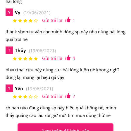
hài lòng
Vy
V
(19/06/2021)
Gửi trả lời
1
thank shop tư vân cho mình dòng sp này nha dùng hài lòng
quá trời nè
Thủy
T
(19/06/2021)
Gửi trả lời
4
nhau thai cừu này dùng cực hài lòng luôn nè khong nghĩ
dùng lại mang lại hiệu qả vậy
3. Công dụng của nhau thai cừu Úc Placentra
Essence Of Baby Sheep 30000mg ra sao?
Yến
Y
(19/06/2021)
Gửi trả lời
2
Nhau thai cừu Úc Placentra Essence Of baby sheep 30000mg có
có bạn nào đang dùng sp này hiệu quả không nè, mình
những công dụng chinh sau:
thấy quảng cáo lâu rồi giờ mới tìm mua dùng thử nè
Công nghệ đột phá trong việc đông lạnh khô tinh chất nhau thai để
Xem thêm 46 bình luân
giữ lại hoàn toàn các dưỡng chất quý giá của nhau thai.