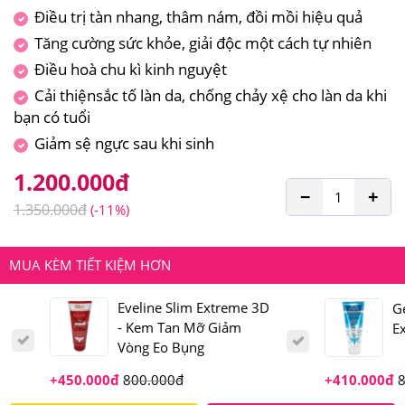
Điều trị tàn nhang, thâm nám, đồi mồi hiệu quả
Tăng cường sức khỏe, giải độc một cách tự nhiên
Điều hoà chu kì kinh nguyệt
Cải thiệnsắc tố làn da, chống chảy xệ cho làn da khi
bạn có tuổi
Giảm sệ ngực sau khi sinh
1.200.000
đ
−
+
1.350.000
đ
(-11%)
MUA KÈM TIẾT KIỆM HƠN
Eveline Slim Extreme 3D
G
- Kem Tan Mỡ Giảm
E
Vòng Eo Bụng
+
450.000
đ
800.000
đ
+
410.000
đ