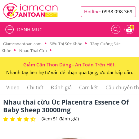
Hotline:
0938.098.369
0
DANH MỤC
Giamcanantoan.com
Siêu Thị Sức Khỏe
Tăng Cường Sức
Khỏe
Nhau Thai Cừu
Giảm Cân Thon Dáng - An Toàn Trên Hết.
Nhanh tay liên hệ tư vấn để nhận quà tặng, ưu đãi hấp dẫn.
Video
Chi tiết
Đánh giá
Cam kết
Câu chuyện t
Nhau thai cừu Úc Placentra Essence Of
Baby Sheep 30000mg
(Xem 51 đánh giá)