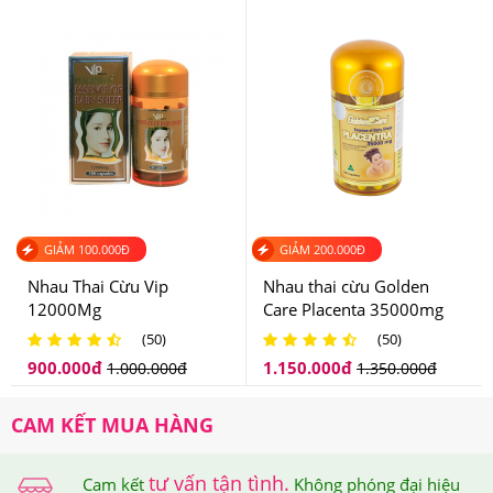
GIẢM
100.000
Đ
GIẢM
200.000
Đ
Nhau Thai Cừu Vip
Nhau thai cừu Golden
12000Mg
Care Placenta 35000mg
(50)
(50)
900.000
đ
1.150.000
đ
1.000.000
đ
1.350.000
đ
CAM KẾT MUA HÀNG
tư vấn tận tình.
Cam kết
Không phóng đại hiệu