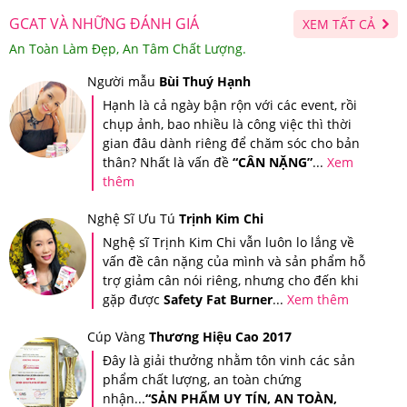
GCAT VÀ NHỮNG ĐÁNH GIÁ
XEM TẤT CẢ
An Toàn Làm Đẹp, An Tâm Chất Lượng.
Tem chống giả của Giảm Cân An Toàn
Người mẫu
Bùi Thuý Hạnh
Hạnh là cả ngày bận rộn với các event, rồi
chụp ảnh, bao nhiều là công việc thì thời
Kim Ngọc
gian đâu dành riêng để chăm sóc cho bản
Hòa Bình, Quận 11
thân? Nhất là vấn đề
“CÂN NẶNG”
...
Xem
“Mình rất thích dòng sản phẩm này,
thêm
đặc biệt là cách làm việc của shop,
giao hàng luôn đúng hẹn. Mình dùng sản phẩm của
Nghệ Sĩ Ưu Tú
Trịnh Kim Chi
shop đến nay cũng gần 1 năm rồi.”
Nghệ sĩ Trịnh Kim Chi vẫn luôn lo lắng về
vấn đề cân nặng của mình và sản phẩm hỗ
trợ giảm cân nói riêng, nhưng cho đến khi
Mỹ Nữ
gặp được
Safety Fat Burner
...
Xem thêm
Lái Thiêu, Bình Dương
Cúp Vàng
Thương Hiệu Cao 2017
“Hôm nay mới ghé đến shop mua
thêm 1 hộp nhau thai cừu Úc
Đây là giải thưởng nhằm tôn vinh các sản
Placentra Essence Of baby Sheep 30000mg, nhờ
phẩm chất lượng, an toàn chứng
sử dụng sản phẩm này thường xuyên mà da mình
nhận...
“SẢN PHẨM UY TÍN, AN TOÀN,