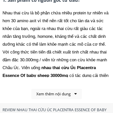
1. Sản phẩm có nguồn gốc từ đâu?
Nhau thai cừu là bộ phận chứa nhiều protein tự nhiên và
hơn 30 amino axit vì thế nên rất tốt cho làn da và sức
khỏe của bạn, ngoài ra nhau thai cừu rất giàu các tác
nhân tăng trưởng, homone, kháng thể và các chất dinh
dưỡng khác có thể làm khỏe mạnh các mô của cơ thể.
Với công thức tiên tiến đã chiết xuất tinh chất nhau thai
đậm đặc 30.000mg / viên từ những con cừu khỏe mạnh
Châu Úc. Viên uống
nhau thai cừu Úc Placentra
Essence Of baby sheep 30000mg
có tác dụng cải thiện
làn da nám, sạm màu, và lão hóa, trả lại cho làn da bạn
vẻ trẻ trung, và tràn đầy sức sống.
Xem thêm nội dung
REVIEW NHAU THAI CỪU ÚC PLACENTRA ESSENCE OF BABY