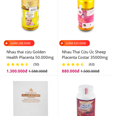
4. Cách sử dụng nhau thai cừu Úc Placentra
Essence Of Baby Sheep 30000mg ra sao?
Mỗi ngày bạn chỉ cần uống 1 viên nhau thai cừu Úc
Placentra Essence Of baby sheep 30000mg, trong vòng
3 tháng sẽ thấy tác dụng rõ rệt.
GIẢM
288.000
Đ
GIẢM
620.000
Đ
5. Sản phẩm có gây tác dụng phụ hay không?
Nhau thai cừu Golden
Nhau Thai Cừu Úc Sheep
Health Placenta 50.000mg
Placenta Costar 35000mg
Nhau thai cừu Úc Placentra Essence Of Baby Sheep
(50)
(63)
30000mg được chiết xuất hoàn toàn từ thiên nhiên nên
1.300.000
đ
880.000
đ
1.588.000
đ
1.500.000
đ
không gây tác dụng phụ cho da cũng như không gây hại
gì đến sức khỏe.
6. Bạn có thể mua nhau thai cừu Úc Placentra
Essence Of Baby Sheep 30000mg ở đâu?
Giảm Cân An Toàn là một trong những địa chỉ tin cậy,