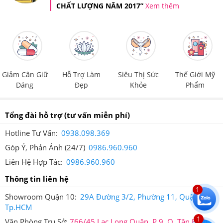
lúc nào cũng hồng hào, khỏe mạnh."
CHẤT LƯỢNG NĂM 2017”
Xem thêm
Thanh Thủy
Phan Thiết, Bình Thuận
' “Mới dùng nhau thai cừu Úc
Placentra Essence Of baby Sheep
Giảm Cân Giữ
Hỗ Trợ Làm
Siêu Thị Sức
Thế Giới Mỹ
30000mg được 2 tuần thôi mà đi làm ai cũng khen
Dáng
Đẹp
Khỏe
Phẩm
da mình đẹp, ít nám và bớt nếp nhăn hơn. Đặc biệt
mỗi lần mua sản phẩm lại được tặng kèm mặt nạ
collagen mới thích chứ."
Tổng đài hỗ trợ
(tư vấn miễn phí)
Hotline Tư Vấn:
0938.098.369
Hồng Nhung
Góp Ý, Phản Ánh (24/7)
0986.960.960
Nga Sơn, Thanh Hóa
Liên Hệ Hợp Tác:
0986.960.960
“Hôm trước thấy bà chị mua nhau
Thông tin liên hệ
thai cừu Úc Placentra Essence Of
1
baby Sheep 30000mg cho mẹ chỉ dùng thử nên
Showroom Quận 10:
29A Đường 3/2, Phường 11, Quận 10,
mình cũng mua cho mẹ dùng. Mẹ mình thích lắm,
Tp.HCM
mình cũng thấy da mẹ dạo này trẻ hơn nhiều.”
1
Văn Phòng Trụ Sở:
766/45 Lạc Long Quân, P.9, Q. Tân Bình