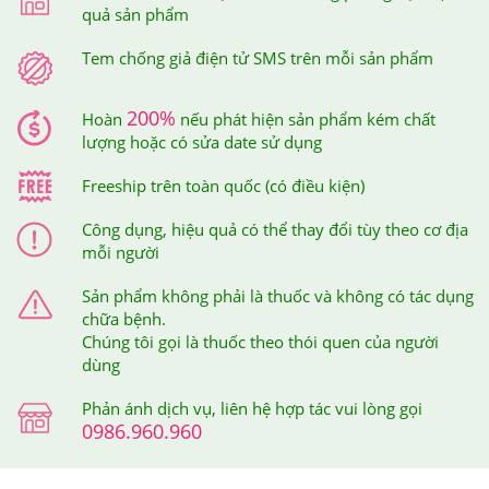
quả sản phẩm
Tem chống giả điện tử SMS trên mỗi sản phẩm
200%
Hoàn
nếu phát hiện sản phẩm kém chất
lượng hoặc có sửa date sử dụng
Freeship trên toàn quốc (có điều kiện)
Công dụng, hiệu quả có thể thay đổi tùy theo cơ địa
Tin nhắn xác thực sản phẩm khi bạn mua hàng tại Hệ thống
mỗi người
Giảm Cân An Toàn
Sản phẩm không phải là thuốc và không có tác dụng
Ngoài ra, Hệ thống Giảm Cân An Toàn còn áp dụng tem
chữa bệnh.
Chúng tôi gọi là thuốc theo thói quen của người
chống giả riêng của Hệ thống trên tất cả sản phẩm để
dùng
quý khách hàng có thể đảm bảo quyền lợi của người
Phản ánh dịch vụ, liên hệ hợp tác vui lòng gọi
tiêu dùng.
0986.960.960