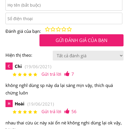
Nhau thai cừu Úc Placentra Essence Of baby sheep
30000mg
có chứa các amino acid thiết yếu, melatonin,
các acid nucleotic (RNA và DNA – vốn là vật liệu di
Kém
Fair
Trung bình
Rất tốt
Tuyệt vời!
Đánh giá của bạn:
truyền giúp da “nẩy mầm”, SOD (superoxido dimutase),
GỬI ĐÁNH GIÁ CỦA BẠN
acid hyaluronic, chất chống oxi hóa , hệ tác nhân miễn
Hiện thị theo:
dịch, IAF, các peptid, EGFs (Epidermal growth factors -
tác nhân tăng trưởng biểu bì da), một số tác nhân điều
Chi
C
(19/06/2021)
Gửi trả lời
7
hòa khác và đặc biệt là SCAFs (yếu tố hoạt hóa tế bào
già).
không nghĩ dùng sp này da lại sáng mịn vậy, thích quá
chừng luôn
Hoài
H
(19/06/2021)
Gửi trả lời
56
nhau thai cừu úc này xài ổn nè không nghi dùng lại ok vậy,