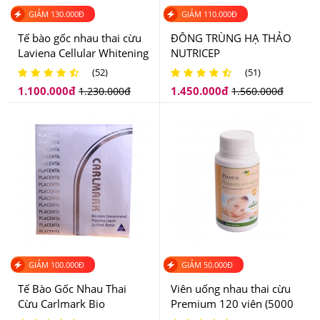
sắc đẹp toàn diện được đông đảo khách hàng ưa
GIẢM
130.000
Đ
GIẢM
110.000
Đ
chuộng. Tất cả những sản phẩm tại đây đều là hàng
Tế bào gốc nhau thai cừu
ĐÔNG TRÙNG HẠ THẢO
chính hãng, có nguồn gốc rõ ràng, đã qua kiểm định và
Laviena Cellular Whitening
NUTRICEP
Concentrate
được dán tem chống giả theo quy định để đảm bảo
(52)
(51)
quyền lợi của người dùng.
1.100.000
đ
1.450.000
đ
1.230.000
đ
1.560.000
đ
Trên mỗi sản phẩm tại Hệ thống Giảm Cân An Toàn
đều được dán tem chống hàng giả điện tử SMS để đảm
bảo quyền lợi của khách hàng.
GIẢM
100.000
Đ
GIẢM
50.000
Đ
Tế Bào Gốc Nhau Thai
Viên uống nhau thai cừu
Cừu Carlmark Bio
Premium 120 viên (5000
mg)