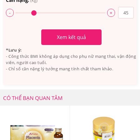
Cân nặng:
(Kg)
Mỗi ngày bạn dùng 1 viên nhau thai cừu Placentra
-
+
Essence Of Baby Sheep 12000mg sau mỗi bữa ăn.
Xem kết quả
*Lưu ý:
- Công thức BMI không áp dụng cho phụ nữ mang thai, vận động
viên, người cao tuổi.
- Chỉ số cân nặng lý tưởng mang tính chất tham khảo.
CÓ THỂ BẠN QUAN TÂM