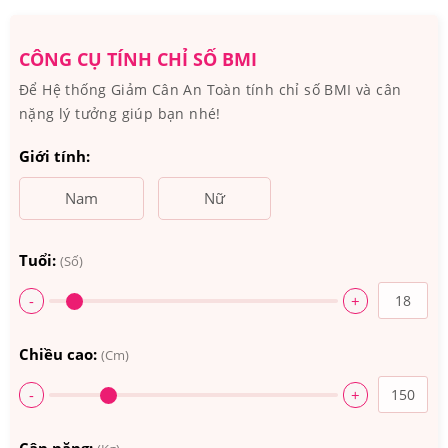
CÔNG CỤ TÍNH CHỈ SỐ BMI
Để Hệ thống Giảm Cân An Toàn tính chỉ số BMI và cân
nặng lý tưởng giúp bạn nhé!
Giới tính:
Nam
Nữ
Tuổi:
(Số)
-
+
Chiều cao:
(Cm)
-
+
4. Cách sử dụng nhau thai cừu Placentra
Essence Of Baby Sheep 12000mg?