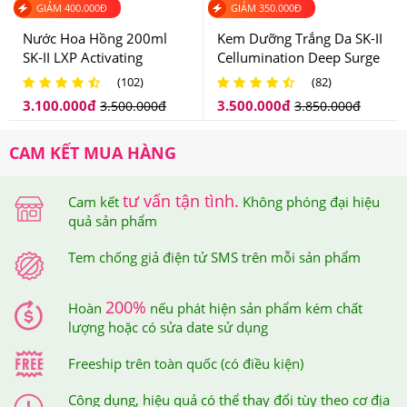
TREATMENT GENTLE CLEANSER
GIẢM
400.000
Đ
GIẢM
350.000
Đ
Nước Hoa Hồng 200ml
Kem Dưỡng Trắng Da SK-II
Bước 2:
Làm sạch sâu và mềm da bằng toner Nước
SK-II LXP Activating
Cellumination Deep Surge
Massage Fluid
EX 50g
Hoa Hồng SK-II FACIAL TREATMENT CLEAR LOTION
(102)
(82)
3.100.000
đ
3.500.000
đ
3.500.000
đ
3.850.000
đ
Bước 3:
Dưỡng khoẻ và cân bằng da bằng Nước Thần
SK-II FACIAL TREATMENT ESSENCE
CAM KẾT MUA HÀNG
Bước 4:
Dùng serum
SK-II SKIN POWER
giúp dịu da và
tư vấn tận tình.
Cam kết
Không phóng đại hiệu
chống lão hóa
quả sản phẩm
Bước 5:
Dưỡng ẩm da bằng Dầu Dưỡng Ẩm Da SK-II
Tem chống giả điện tử SMS trên mỗi sản phẩm
FACIAL TREATMENT OIL hoặc SK-II SKIN POWER
200%
AIRY MILKY LOTION
Hoàn
nếu phát hiện sản phẩm kém chất
lượng hoặc có sửa date sử dụng
Bước 6:
Chăm sóc da vùng mắt bằng SK-II SKIN
Freeship trên toàn quốc (có điều kiện)
POWER EYE CREAM hoặc các sản phẩm SK-II Chăm
Công dụng, hiệu quả có thể thay đổi tùy theo cơ địa
Sóc Mắt Eye Care