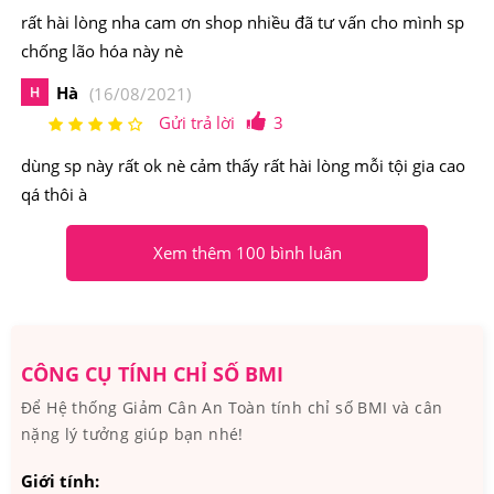
rất hài lòng nha cam ơn shop nhiều đã tư vấn cho mình sp
chống lão hóa này nè
Hà
H
(16/08/2021)
Gửi trả lời
3
dùng sp này rất ok nè cảm thấy rất hài lòng mỗi tội gia cao
qá thôi à
Xem thêm 100 bình luân
SK-II Skin Power Re-New Cream chống lão hóa da giúp
chị em có làn da săn chắc
CÔNG CỤ TÍNH CHỈ SỐ BMI
2.Kem Chống Lão Hóa Cao Cấp SK-II Skin Power
Để Hệ thống Giảm Cân An Toàn tính chỉ số BMI và cân
Re-New Cream Có Nguồn Gốc Xuất Xứ Từ Đâu,
nặng lý tưởng giúp bạn nhé!
Thành Phần Như Thế Nào?
Giới tính: