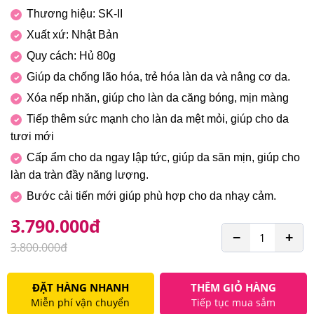
Thương hiệu: SK-II
Xuất xứ: Nhật Bản
Quy cách: Hủ 80g
Giúp da chống lão hóa, trẻ hóa làn da và nâng cơ da.
Xóa nếp nhăn, giúp cho làn da căng bóng, mịn màng
Tiếp thêm sức mạnh cho làn da mệt mỏi, giúp cho da
tươi mới
Cấp ẩm cho da ngay lập tức, giúp da săn mịn, giúp cho
làn da tràn đầy năng lượng.
Bước cải tiến mới giúp phù hợp cho da nhạy cảm.
3.790.000
đ
−
+
3.800.000
đ
ĐẶT HÀNG NHANH
THÊM GIỎ HÀNG
Miễn phí vận chuyển
Tiếp tục mua sắm