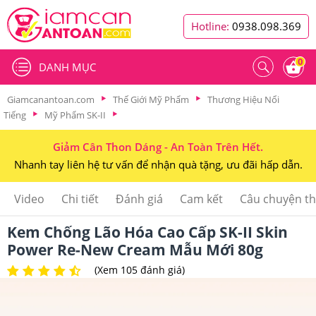
Hotline:
0938.098.369
0
DANH MỤC
Giamcanantoan.com
Thế Giới Mỹ Phẩm
Thương Hiệu Nổi
Tiếng
Mỹ Phẩm SK-II
Giảm Cân Thon Dáng - An Toàn Trên Hết.
Nhanh tay liên hệ tư vấn để nhận quà tặng, ưu đãi hấp dẫn.
Video
Chi tiết
Đánh giá
Cam kết
Câu chuyện t
Kem Chống Lão Hóa Cao Cấp SK-II Skin
Power Re-New Cream Mẫu Mới 80g
(Xem 105 đánh giá)