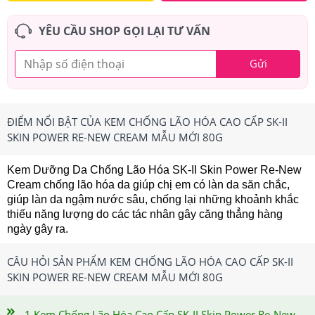
YÊU CẦU SHOP GỌI LẠI TƯ VẤN
Gửi
ĐIỂM NỔI BẬT CỦA KEM CHỐNG LÃO HÓA CAO CẤP SK-II
SKIN POWER RE-NEW CREAM MẪU MỚI 80G
Kem Dưỡng Da Chống Lão Hóa SK-II Skin Power Re-New
Cream chống lão hóa da giúp chị em có làn da săn chắc,
giúp làn da ngậm nước sâu, chống lại những khoảnh khắc
thiếu năng lượng do các tác nhân gây căng thẳng hàng
ngày gây ra.
CÂU HỎI SẢN PHẨM KEM CHỐNG LÃO HÓA CAO CẤP SK-II
SKIN POWER RE-NEW CREAM MẪU MỚI 80G
1.Kem Chống Lão Hóa Cao Cấp SK-II Skin Power Re-New