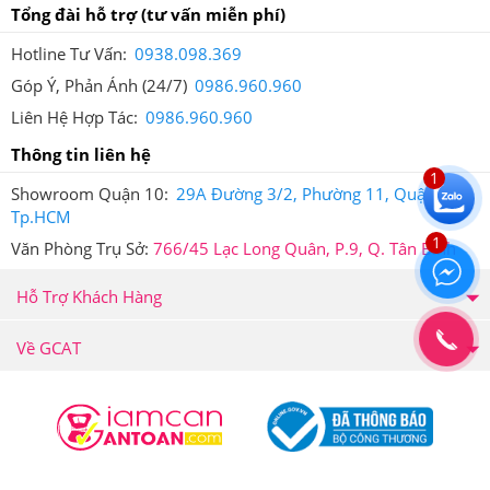
Tổng đài hỗ trợ
(tư vấn miễn phí)
hỗ trợ chức năng giảm cân, chăm sóc sức khỏe cao
Hotline Tư Vấn:
0938.098.369
cấp, chính hãng, có nguồn gốc rõ ràng. Do vậy, đây
Góp Ý, Phản Ánh (24/7)
0986.960.960
được xem là địa chỉ đáng tin cậy và là nơi mua sắm, làm
Liên Hệ Hợp Tác:
0986.960.960
đẹp, chăm sóc sức khỏe lý tưởng của tất cả mọi người.
Thông tin liên hệ
Bạn cũng có thể dễ dàng kiểm tra thông tin sản phẩm
1
Showroom Quận 10:
29A Đường 3/2, Phường 11, Quận 10,
bằng ứng dụng iCheck - Ứng dụng tra cứu nguồn gốc
Tp.HCM
1
sản phẩm được sử dụng rộng rãi bởi người tiêu dùng
Văn Phòng Trụ Sở:
766/45 Lạc Long Quân, P.9, Q. Tân Bình
Việt Nam.
Hỗ Trợ Khách Hàng
Trên mỗi sản phẩm tại Hệ thống Giảm Cân An Toàn đều
được dán tem chống hàng giả điện tử SMS để đảm bảo
Về GCAT
quyền lợi của khách hàng.