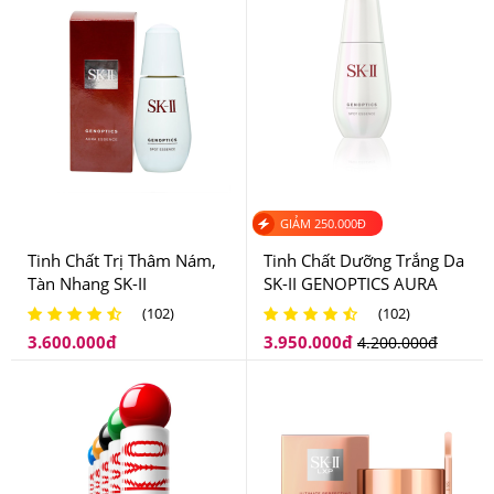
Ai đã sử dụng Kem Chống Lão Hóa Cao Cấp SK-II
Skin Power Re-New Cream
SK-II Skin Power Re-New Cream phù hợp cho hầu hết
những ai đang có nhu cầu làm đẹp da mặt và cần cải
thiện làn da của mình.
GIẢM
250.000
Đ
Tinh Chất Trị Thâm Nám,
Tinh Chất Dưỡng Trắng Da
Tàn Nhang SK-II
SK-II GENOPTICS AURA
GENOPTICS SPOT
ESSENCE (50ml)
(102)
(102)
ESSENCE (50ml)
3.600.000
đ
3.950.000
đ
4.200.000
đ