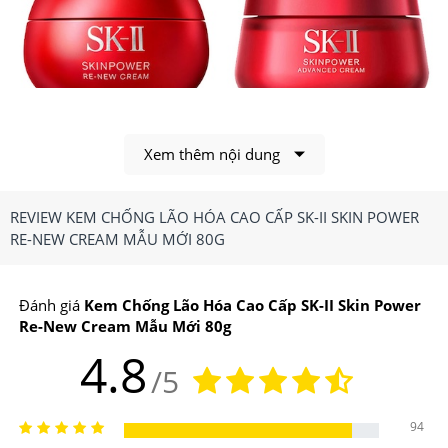
Xem thêm nội dung
Kem SK-II Skin Power Re-New Cream mẫu mới với
nhiều công dụng cải tiến
REVIEW KEM CHỐNG LÃO HÓA CAO CẤP SK-II SKIN POWER
1.Kem Chống Lão Hóa Cao Cấp SK-II Skin Power
RE-NEW CREAM MẪU MỚI 80G
Re-New Cream Có Công Dụng, Điểm Nổi Bật Gì?
Đánh giá
Kem Chống Lão Hóa Cao Cấp SK-II Skin Power
Công dụng chính của
Kem Chống Lão Hóa Cao Cấp
Re-New Cream Mẫu Mới 80g
SK-II Skin Power Re-New Cream
4.8
/5
-Giúp da chống lão hóa, trẻ hóa làn da và nâng cơ da.
94
-Xóa nếp nhăn, giúp cho làn da căng bóng, mịn màng