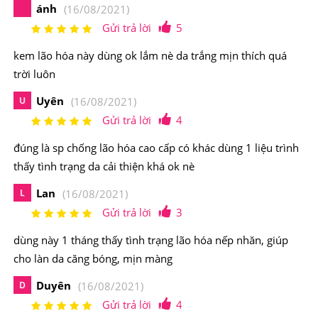
ánh
(16/08/2021)
Skin Power Re-New Cream
Gửi trả lời
5
Phiên bản
Skin Power Cream
mới này có nhiều ưu thế
kem lão hóa này dùng ok lắm nè da trắng mịn thích quá
vượt trội hơn so với dòng cũ khi nó được bổ sung thêm
trời luôn
2 công dụng mới là cấp ẩm cho da ngay tức thì và trẻ
Uyên
U
(16/08/2021)
hóa làn da. Kem Dưỡng Da Chống Lão Hóa SK-II Skin
Gửi trả lời
4
Power Re-New Cream chống lão hóa da giúp chị em có
đúng là sp chống lão hóa cao cấp có khác dùng 1 liệu trình
làn da săn chắc, giúp làn da ngậm nước sâu, chống lại
thấy tình trạng da cải thiện khá ok nè
những khoảnh khắc thiếu năng lượng do các tác nhân
Lan
L
(16/08/2021)
gây căng thẳng hàng ngày gây ra.
Gửi trả lời
3
dùng này 1 tháng thấy tình trạng lão hóa nếp nhăn, giúp
cho làn da căng bóng, mịn màng
Duyên
D
(16/08/2021)
Gửi trả lời
4