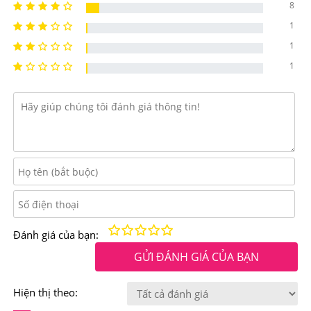
8
-Tiếp thêm sức mạnh cho làn da mệt mỏi, giúp cho da
1
tươi mới
1
1
-Cấp ẩm cho da ngay lập tức, giúp da săn mịn, giúp cho
làn da tràn đầy năng lượng.
-Bước cải tiến mới giúp phù hợp cho da nhạy cảm.
-Cải thiện độ săn chắc từ bên trong bằng cách giúp khóa
độ ẩm
-Kết cấu mượt mà giúp thu nhỏ lỗ chân lông và làm mịn
bề mặt da
Kém
Fair
Trung bình
Rất tốt
Tuyệt vời!
Đánh giá của bạn:
GỬI ĐÁNH GIÁ CỦA BẠN
-Chất kem mềm và nhẹ có thể dễ dàng hấp thụ qua da
của bạn
Hiện thị theo:
Điểm nổi bật của Kem Chống Lão Hóa Cao Cấp SK-II