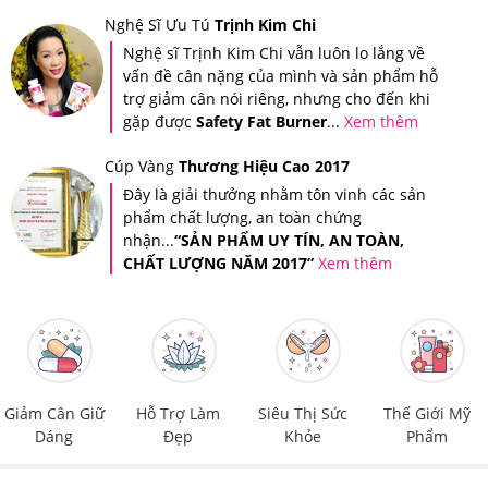
Nghệ Sĩ Ưu Tú
Trịnh Kim Chi
Nghệ sĩ Trịnh Kim Chi vẫn luôn lo lắng về
vấn đề cân nặng của mình và sản phẩm hỗ
trợ giảm cân nói riêng, nhưng cho đến khi
gặp được
Safety Fat Burner
...
Xem thêm
Cúp Vàng
Thương Hiệu Cao 2017
Đây là giải thưởng nhằm tôn vinh các sản
Dùng SK-II Skin Power Re-New Cream như hướng dẫn
phẩm chất lượng, an toàn chứng
để đạt hiệu quả tốt
nhận...
“SẢN PHẨM UY TÍN, AN TOÀN,
CHẤT LƯỢNG NĂM 2017”
Xem thêm
5.Kem Chống Lão Hóa Cao Cấp SK-II Skin Power
Re-New Cream Giá Bao Nhiêu, Nên Mua Ở Đâu
Đảm Bảo?
Tại hệ thống Giảm Cân An Toàn, SK-II Skin Power Re-
Giảm Cân Giữ
Hỗ Trợ Làm
Siêu Thị Sức
Thế Giới Mỹ
New Cream có giá
3,790,000
VNĐ.
Dáng
Đẹp
Khỏe
Phẩm
Giảm Cân An Toàn là nơi cung cấp các dòng sản phẩm