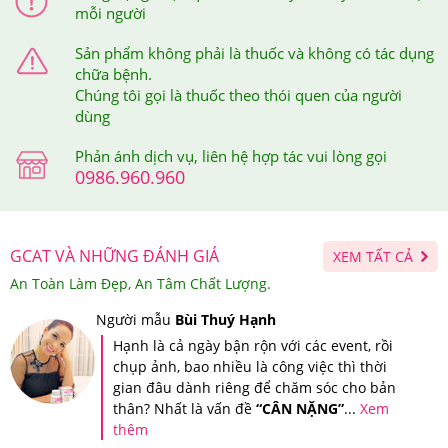
mỗi người
Bước 7:
Luôn bảo vệ da bằng cách sử dụng chống nắng
Sản phẩm không phải là thuốc và không có tác dụng
dù ở trong nhà hay đi ra đường bằng SK-II
chữa bệnh.
Chúng tôi gọi là thuốc theo thói quen của người
ATMOSPHERE LIGHT UV EMULSION
dùng
SPF30/PA+++ hoặc các sản phẩm SK-II Chống Nắng.
Phản ánh dịch vụ, liên hệ hợp tác vui lòng gọi
0986.960.960
GCAT VÀ NHỮNG ĐÁNH GIÁ
XEM TẤT CẢ
An Toàn Làm Đẹp, An Tâm Chất Lượng.
Người mẫu
Bùi Thuý Hạnh
Hạnh là cả ngày bận rộn với các event, rồi
chụp ảnh, bao nhiều là công việc thì thời
gian đâu dành riêng để chăm sóc cho bản
thân? Nhất là vấn đề
“CÂN NẶNG”
...
Xem
thêm