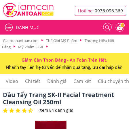
Hotline:
0938.098.369
0
DANH MỤC
Giamcanantoan.com
Thế Giới Mỹ Phẩm
Thương Hiệu Nổi
Tiếng
Mỹ Phẩm SK-II
Giảm Cân Thon Dáng - An Toàn Trên Hết.
Nhanh tay liên hệ tư vấn để nhận quà tặng, ưu đãi hấp dẫn.
Video
Chi tiết
Đánh giá
Cam kết
Câu chuyện t
Dầu Tẩy Trang SK-II Facial Treatment
Cleansing Oil 250ml
(Xem 84 đánh giá)