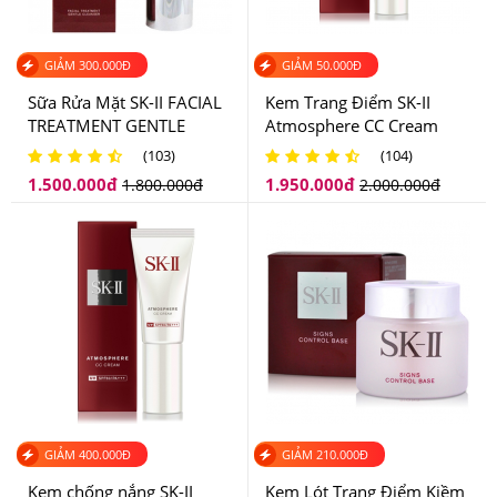
GIẢM
300.000
Đ
GIẢM
50.000
Đ
Sữa Rửa Mặt SK-II FACIAL
Kem Trang Điểm SK-II
TREATMENT GENTLE
Atmosphere CC Cream
CLEANSER
(103)
(104)
1.500.000
đ
1.950.000
đ
1.800.000
đ
2.000.000
đ
GIẢM
400.000
Đ
GIẢM
210.000
Đ
Các bước sử dụng:
Kem chống nắng SK-II
Kem Lót Trang Điểm Kiềm