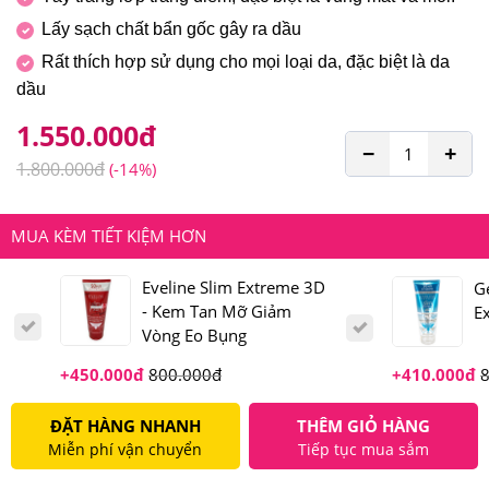
Lấy sạch chất bẩn gốc gây ra dầu
Rất thích hợp sử dụng cho mọi loại da, đặc biệt là da
dầu
1.550.000
đ
−
+
1.800.000
đ
(-14%)
MUA KÈM TIẾT KIỆM HƠN
Eveline Slim Extreme 3D
G
- Kem Tan Mỡ Giảm
E
Vòng Eo Bụng
+
450.000
đ
800.000
đ
+
410.000
đ
ĐẶT HÀNG NHANH
THÊM GIỎ HÀNG
Miễn phí vận chuyển
Tiếp tục mua sắm