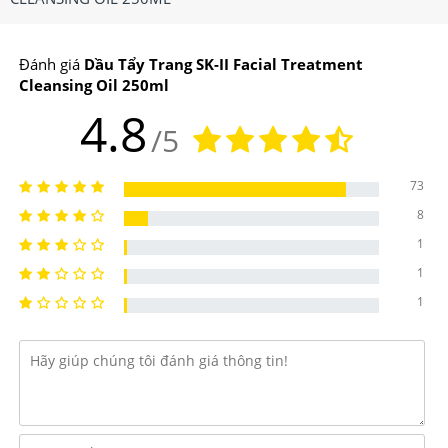
Đánh giá
Dầu Tẩy Trang SK-II Facial Treatment
Cleansing Oil 250ml
4.8
/5
73
8
1
1
1
Dầu tẩy trang SK-II Facial Treatment Cleansing Oil có
công thức 2 trong 1, giúp loại bỏ hiệu quả các lớp phấn
trang điểm đồng thời làm sạch lỗ chân lông chỉ với một
bước.