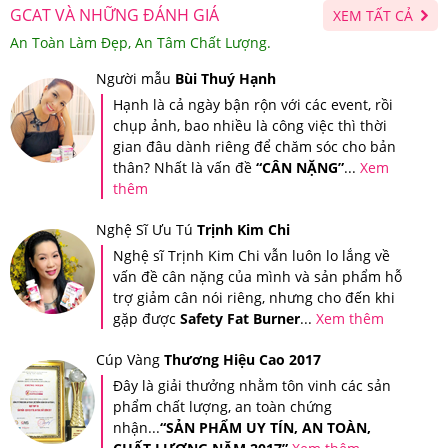
GCAT VÀ NHỮNG ĐÁNH GIÁ
XEM TẤT CẢ
An Toàn Làm Đẹp, An Tâm Chất Lượng.
Người mẫu
Bùi Thuý Hạnh
Hạnh là cả ngày bận rộn với các event, rồi
chụp ảnh, bao nhiều là công việc thì thời
gian đâu dành riêng để chăm sóc cho bản
thân? Nhất là vấn đề
“CÂN NẶNG”
...
Xem
thêm
Nghệ Sĩ Ưu Tú
Trịnh Kim Chi
6. Dầu tẩy trang SK-II Facial Treatment
Nghệ sĩ Trịnh Kim Chi vẫn luôn lo lắng về
Cleansing Oil 250ml Mua hàng tại Giảm Cân An
vấn đề cân nặng của mình và sản phẩm hỗ
trợ giảm cân nói riêng, nhưng cho đến khi
Toàn có ưu đãi gì?
gặp được
Safety Fat Burner
...
Xem thêm
Sản Phẩm Dầu tẩy trang SK-II Facial Treatment
Cúp Vàng
Thương Hiệu Cao 2017
Cleansing Oil 250ml đang được bán kèm với rất nhiều
Đây là giải thưởng nhằm tôn vinh các sản
phẩm chất lượng, an toàn chứng
quà tặng giá trị. Hãy liên hệ ngay với Hệ Thống Giảm
nhận...
“SẢN PHẨM UY TÍN, AN TOÀN,
Cân An Toàn để cập nhật thông tin quà tặng mới.