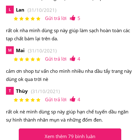
2. Dầu tẩy trang SK-II Facial Treatment
Lan
L
(31/10/2021)
Cleansing Oil 250ml Có Nguồn Gốc Xuất Xứ Từ
Gửi trả lời
5
Đâu, Thành Phần Như Thế Nào?
rất ok nha mình dùng sp này giúp làm sạch hoàn toàn các
tạp chất bám lại trên da.
Mai
M
(31/10/2021)
Gửi trả lời
4
cảm ơn shop tư vấn cho mình nhiều nha dầu tẩy trang này
dùng ok qua trời nè
Thùy
T
(31/10/2021)
Gửi trả lời
4
rất ok nè mình dùng sp này giúp hạn chế tuyến dầu ngăn
sự hình thành nhân mụn và những đốm đen.
Dầu tẩy trang SK-II hàng nội địa nổi tiếng tại store SK-II
Xem thêm 79 bình luân