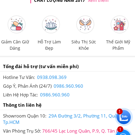
CHẤT LƯỢNG NĂM 2017”
Xem thêm
Hiện Sản Phẩm Dầu tẩy trang SK-II Facial Treatment
Cleansing Oil 250ml đang bán chạy tại hệ thống
giamcanantoan.com. Hãy liên hệ ngay với Hệ Thống
Giảm Cân Giữ
Hỗ Trợ Làm
Siêu Thị Sức
Thế Giới Mỹ
Giảm Cân An Toàn để cập nhật thông tin về sản phẩm
Dáng
Đẹp
Khỏe
Phẩm
và nhận nhiều phần quà tặng mới.
7. Dầu tẩy trang SK-II Facial Treatment
Tổng đài hỗ trợ
(tư vấn miễn phí)
Cleansing Oil 250ml Nên mua sản phẩm ở đâu?
Hotline Tư Vấn:
0938.098.369
Góp Ý, Phản Ánh (24/7)
0986.960.960
Giảm Cân An Toàn là một trong những địa chỉ tin cậy,
Liên Hệ Hợp Tác:
0986.960.960
uy tín tại thị trường Việt Nam chuyên cung cấp, phân
Thông tin liên hệ
phối những dòng sản phẩm hỗ trợ giảm cân, chăm sóc
1
sắc đẹp toàn diện được đông đảo khách hàng ưa
Showroom Quận 10:
29A Đường 3/2, Phường 11, Quận 10,
Tp.HCM
chuộng. Tất cả những sản phẩm tại đây đều là hàng
1
Văn Phòng Trụ Sở:
766/45 Lạc Long Quân, P.9, Q. Tân Bình
chính hãng, có nguồn gốc rõ ràng, đã qua kiểm định và