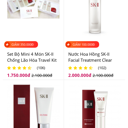
GIẢM
350.000
Đ
GIẢM
100.000
Đ
Set Bộ Mini 4 Món SK-II
Nước Hoa Hồng SK-II
Chống Lão Hóa Travel Kit
Facial Treatment Clear
Lotion 230ml
(106)
(102)
1.750.000
đ
2.000.000
đ
2.100.000
đ
2.100.000
đ
Nhấn vòi 3-4 lần để lấy sản phẩm vào lòng bàn tay khô,
thoa đều lên trán, cằm, hàm trên và toàn bộ mặt. Dùng
các ngón tay xoa tròn trên mặt, từ trong ra ngoài. Thêm
một chút nước ấm để dầu chuyển thành dạng sữa, tiếp
tục xoa đều và rửa sạch bằng nước ấm.