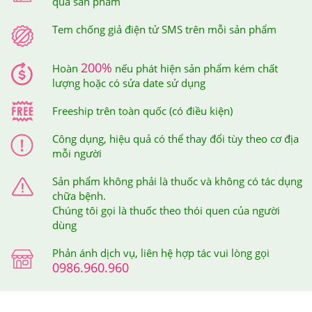
quả sản phẩm
Facial Treatment Cleansing Oil 250ml có giá
1.550.000
VNĐ.
Tem chống giả điện tử SMS trên mỗi sản phẩm
Giảm Cân An Toàn là nơi cung cấp các dòng sản phẩm
200%
Hoàn
nếu phát hiện sản phẩm kém chất
lượng hoặc có sửa date sử dụng
hỗ trợ chức năng giảm cân, chăm sóc sức khỏe cao cấp,
chính hãng, có nguồn gốc rõ ràng. Do vậy, đây được
Freeship trên toàn quốc (có điều kiện)
xem là địa chỉ đáng tin cậy và là nơi mua sắm, làm đẹp,
Công dụng, hiệu quả có thể thay đổi tùy theo cơ địa
chăm sóc sức khỏe lý tưởng của tất cả mọi người.
mỗi người
Sản phẩm không phải là thuốc và không có tác dụng
chữa bệnh.
Chúng tôi gọi là thuốc theo thói quen của người
dùng
Phản ánh dịch vụ, liên hệ hợp tác vui lòng gọi
0986.960.960