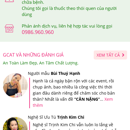
chữa bệnh.
Chúng tôi gọi là thuốc theo thói quen của người
dùng
Phản ánh dịch vụ, liên hệ hợp tác vui lòng gọi
0986.960.960
GCAT VÀ NHỮNG ĐÁNH GIÁ
XEM TẤT CẢ
An Toàn Làm Đẹp, An Tâm Chất Lượng.
Youtheory Collagen Liquid Sugar Free Của Mỹ đẩy lùi sự
Người mẫu
Bùi Thuý Hạnh
tấn công của các yếu tố lão hóa một cách hiệu quả.
Hạnh là cả ngày bận rộn với các event, rồi
4.Nước Uống Youtheory Collagen Liquid Sugar
chụp ảnh, bao nhiều là công việc thì thời
gian đâu dành riêng để chăm sóc cho bản
Free Của Mỹ Nên Dùng Như Thế Nào Để Hiệu
thân? Nhất là vấn đề
“CÂN NẶNG”
...
Xem
Quả?
thêm
Nghệ Sĩ Ưu Tú
Trịnh Kim Chi
Cách sử dụng:
Sử dụng 1 gói/ ngày vào các thời điểm
Nghệ sĩ Trịnh Kim Chi vẫn luôn lo lắng về
trước khi ăn sáng hoặc buổi tối trước khi đi ngủ.