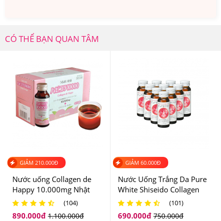
đó chứa 2500mg Verisol Collagen Peptides và 2500mg
Hydrolyzed Collagen Peptides.
CÓ THỂ BẠN QUAN TÂM
GIẢM
210.000
Đ
GIẢM
60.000
Đ
Nước uống Collagen de
Nước Uống Trắng Da Pure
Happy 10.000mg Nhật
White Shiseido Collagen
Bản
Nhật Bản
(104)
(101)
890.000
đ
690.000
đ
1.100.000
đ
750.000
đ