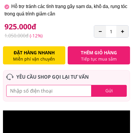
Hỗ trợ tránh các tình trạng gây sạm da, khô da, rụng tóc
trong quá trình giảm cân
925.000
đ
−
+
1.050.000
đ
(-12%)
ĐẶT HÀNG NHANH
THÊM GIỎ HÀNG
Miễn phí vận chuyển
Tiếp tục mua sắm
YÊU CẦU SHOP GỌI LẠI TƯ VẤN
Gửi