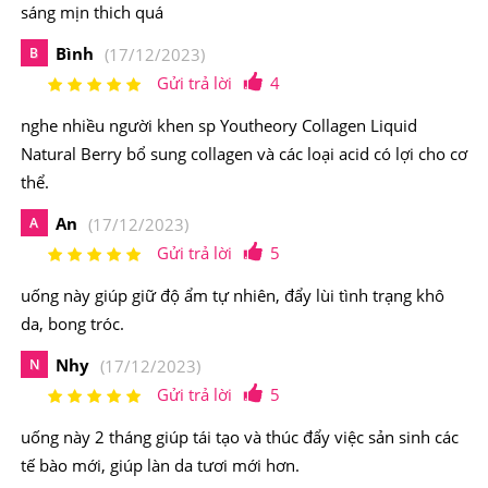
sáng mịn thich quá
các tế bào mới, giúp làn da tươi mới hơn.
Bình
B
(17/12/2023)
-Tóc và móng chắc khỏe hơn, giảm thiểu tình trạng rụng
Gửi trả lời
4
tóc hoặc gãy móng.
nghe nhiều người khen sp Youtheory Collagen Liquid
Natural Berry bổ sung collagen và các loại acid có lợi cho cơ
-Giúp hệ xương khớp được bôi trơn linh hoạt, trơn tru.
thể.
-Giúp đẩy lùi sự tấn công của các yếu tố lão hóa một
An
A
(17/12/2023)
cách hiệu quả.
Gửi trả lời
5
-Hỗ trợ tránh các tình trạng gây sạm da, khô da, rụng tóc
uống này giúp giữ độ ẩm tự nhiên, đẩy lùi tình trạng khô
trong quá trình giảm cân
da, bong tróc.
Điểm nổi bật của Nước Uống Youtheory Collagen
Nhy
N
(17/12/2023)
Gửi trả lời
5
Liquid Sugar Free Của Mỹ
uống này 2 tháng giúp tái tạo và thúc đẩy việc sản sinh các
Với xuất xứ từ Mỹ,
Youtheory Collagen Liquid Berry
tế bào mới, giúp làn da tươi mới hơn.
Flavor
là sự lựa chọn lý tưởng với công thức vàng cùng