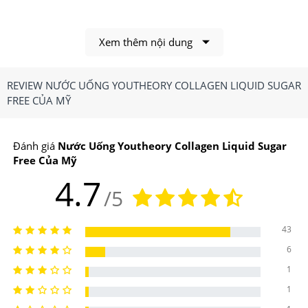
Xem thêm nội dung
REVIEW NƯỚC UỐNG YOUTHEORY COLLAGEN LIQUID SUGAR
FREE CỦA MỸ
Youtheory Collagen Liquid Sugar Free
bổ sung
Đánh giá
Nước Uống Youtheory Collagen Liquid Sugar
collagen và các loại acid có lợi cho cơ thể.
Free Của Mỹ
1.Nước Uống Youtheory Collagen Liquid Sugar
4.7
Free Của Mỹ Có Công Dụng, Điểm Nổi Bật Gì?
/5
Công dụng chính của Nước Uống Youtheory Collagen
43
Liquid Sugar Free Của Mỹ
6
1
-Giúp bổ sung collagen và các loại acid có lợi cho cơ
1
thể.