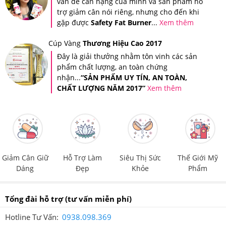
vấn đề cân nặng của mình và sản phẩm hỗ
trợ giảm cân nói riêng, nhưng cho đến khi
Lưu ý:
gặp được
Safety Fat Burner
...
Xem thêm
-Không uống quá lượng khuyến nghị và nên sử dụng đều
Cúp Vàng
Thương Hiệu Cao 2017
đặn hàng ngày.
Đây là giải thưởng nhằm tôn vinh các sản
phẩm chất lượng, an toàn chứng
-Dùng một liệu trình từ 2-3 tháng liên tục, sau đó ngưng
nhận...
“SẢN PHẨM UY TÍN, AN TOÀN,
CHẤT LƯỢNG NĂM 2017”
Xem thêm
khoảng 1-2 tháng, rồi sử dụng tiếp.
5.Nước Uống Youtheory Collagen Liquid Sugar
Free Của Mỹ Giá Bao Nhiêu, Nên Mua Ở Đâu
Đảm Bảo?
Giảm Cân Giữ
Hỗ Trợ Làm
Siêu Thị Sức
Thế Giới Mỹ
Tại hệ thống Giảm Cân An Toàn, Nước Uống Youtheory
Dáng
Đẹp
Khỏe
Phẩm
Collagen Liquid Natural Berry Flavor Mỹ giá
925,000
VNĐ.
Tổng đài hỗ trợ
(tư vấn miễn phí)
Hotline Tư Vấn:
0938.098.369
Giảm Cân An Toàn
là nơi cung cấp các dòng sản phẩm