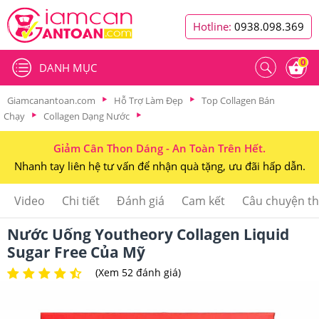
Hotline:
0938.098.369
0
DANH MỤC
Giamcanantoan.com
Hỗ Trợ Làm Đẹp
Top Collagen Bán
Chạy
Collagen Dạng Nước
Giảm Cân Thon Dáng - An Toàn Trên Hết.
Nhanh tay liên hệ tư vấn để nhận quà tặng, ưu đãi hấp dẫn.
Video
Chi tiết
Đánh giá
Cam kết
Câu chuyện t
Nước Uống Youtheory Collagen Liquid
Sugar Free Của Mỹ
(Xem 52 đánh giá)