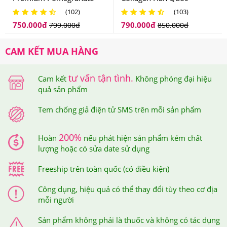
Collagen Hàn Quốc
(102)
(103)
750.000
đ
790.000
đ
799.000
đ
850.000
đ
CAM KẾT MUA HÀNG
tư vấn tận tình.
Cam kết
Không phóng đại hiệu
quả sản phẩm
Tem chống giả điện tử SMS trên mỗi sản phẩm
200%
Hoàn
nếu phát hiện sản phẩm kém chất
lượng hoặc có sửa date sử dụng
Freeship trên toàn quốc (có điều kiện)
Công dụng, hiệu quả có thể thay đổi tùy theo cơ địa
mỗi người
Sản phẩm không phải là thuốc và không có tác dụng