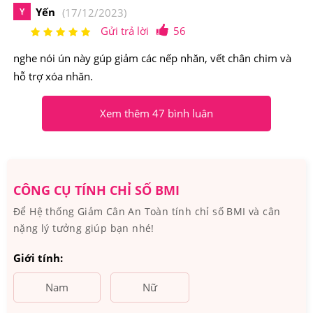
Yến
Y
(17/12/2023)
hàm lượng collagen peptide cao hiện đang là dòng sản
Gửi trả lời
56
phẩm làm đẹp bổ dưỡng được nhiều phái nữ ưa chuộng.
nghe nói ún này gúp giảm các nếp nhăn, vết chân chim và
hỗ trợ xóa nhăn.
Xem thêm 47 bình luân
CÔNG CỤ TÍNH CHỈ SỐ BMI
Để Hệ thống Giảm Cân An Toàn tính chỉ số BMI và cân
nặng lý tưởng giúp bạn nhé!
Giới tính:
Nam
Nữ