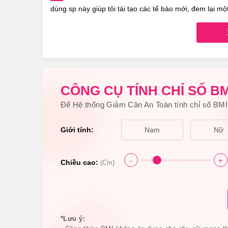
dùng sp này giúp tôi tái tạo các tế bào mới, đem lại m
CÔNG CỤ TÍNH CHỈ SỐ BM
Để Hệ thống Giảm Cân An Toàn tính chỉ số BMI 
Công bố mẫu bao bì và tê
Giới tính:
Nam
Nữ
1.Kem Cải Thiện Thâm Nám, Nách, Bẹn M
Có Công Dụng, Điểm Nổi Bật Gì?
-
+
Chiều cao:
(Cm)
Công dụng chính của Kem Cải Thiện Thâm Nám
Của Mỹ
-Thúc đẩy sự tái tạo các tế bào mới, đem lại một
*Lưu ý: