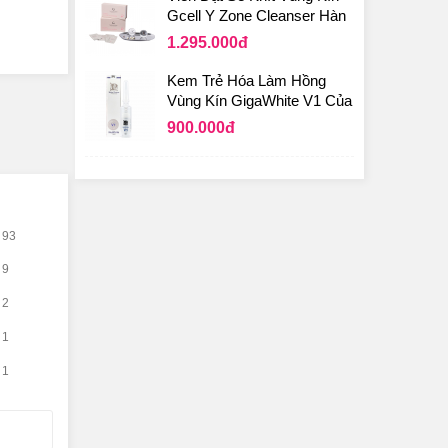
Gcell Y Zone Cleanser Hàn
Quốc
1.295.000
đ
Kem Trẻ Hóa Làm Hồng
Vùng Kín GigaWhite V1 Của
Mỹ
900.000
đ
đều và
u mã
g sản
93
9
2
1
1