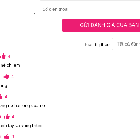
GỬI ĐÁNH GIÁ CỦA BẠN
Hiện thị theo:
4
 nè chị em
i
4
hừng
4
hừng nè hài lòng quá nè
i
4
nh tay và vùng bikini
i
3