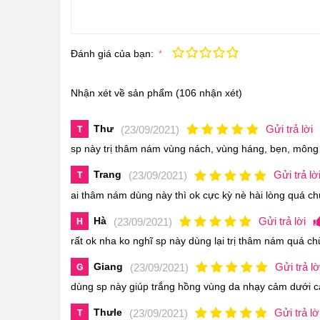
Đánh giá của bạn:
Kém
Fair
Trung bình
Rất tốt
Tuyệt vời!
Nhận xét về sản phẩm
(106 nhận xét)
Thư
Gửi trả lời
(23/09/2021)
T
sp này trị thâm nám vùng nách, vùng háng, bẹn, mông
Trang
Gửi trả lờ
(23/09/2021)
T
ai thâm nám dùng này thì ok cực kỳ nè hài lòng quá c
Hà
Gửi trả lời
(23/09/2021)
H
rất ok nha ko nghĩ sp này dùng lại trị thâm nám quá c
Giang
Gửi trả lờ
(23/09/2021)
G
dùng sp này giúp trắng hồng vùng da nhạy cảm dưới cá
Thưle
Gửi trả lờ
(23/09/2021)
T