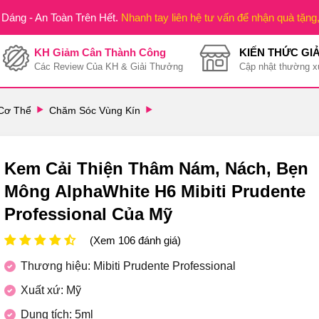
Dáng - An Toàn Trên Hết.
Nhanh tay liên hệ tư vấn để nhận quà tặng
KH Giảm Cân Thành Công
KIẾN THỨC GI
Các Review Của KH & Giải Thưởng
Cập nhật thường x
Cơ Thể
Chăm Sóc Vùng Kín
Kem Cải Thiện Thâm Nám, Nách, Bẹn
Mông AlphaWhite H6 Mibiti Prudente
Professional Của Mỹ
(Xem 106 đánh giá)
Thương hiệu: Mibiti Prudente Professional
Xuất xứ: Mỹ
Dung tích: 5ml