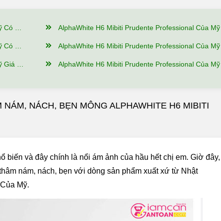
Bật Gì?
AlphaWhite H6 Mibiti Prudente Professional Của Mỹ Có Nguồn Gốc Xuất Xứ Từ Đâu, Thành Phần Như T
ử Dụng?
AlphaWhite H6 Mibiti Prudente Professional Của Mỹ Nên Dùng Như Thế Nào Để Hi
 Đảm Bảo?
AlphaWhite H6 Mibiti Prudente Professional Của Mỹ Mua hàng tại Giảm Cân An Toàn có ưu
M NÁM, NÁCH, BẸN MÔNG ALPHAWHITE H6 MIBITI
 biến và đây chính là nổi ám ảnh của hầu hết chị em. Giờ đây, 
 thâm nám, nách, bẹn với dòng sản phẩm xuất xứ từ Nhật
 Của Mỹ.