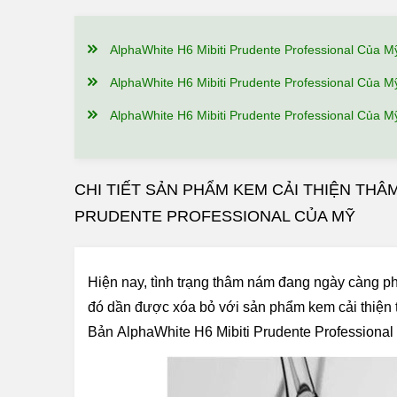
AlphaWhite H6 Mibiti Prudente Professional Của Mỹ Có Công Dụng, Điểm Nổi 
AlphaWhite H6 Mibiti Prudente Professional Của Mỹ Có Tốt Không? Ai Đã S
AlphaWhite H6 Mibiti Prudente Professional Của Mỹ Giá Bao Nhiêu, Nên Mua Ở Đâu
CHI TIẾT SẢN PHẨM KEM CẢI THIỆN THÂ
PRUDENTE PROFESSIONAL CỦA MỸ
Hiện nay, tình trạng thâm nám đang ngày càng phổ
đó dần được xóa bỏ với sản phẩm
kem cải thiện
Bản AlphaWhite H6 Mibiti Prudente Professional