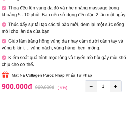
Thoa đều lên vùng da đó và nhẹ nhàng massage trong
khoảng 5 - 10 phút. Bạn nên sử dụng đều đặn 2 lần một ngày.
Thúc đẩy sự tái tạo các tế bào mới, đem lại một sức sống
mới cho làn da của bạn
Giúp làm trắng hồng vùng da nhạy cảm dưới cánh tay và
vùng bikini…, vùng nách, vùng háng, bẹn, mông.
Kiểm soát quá trình mọc lông và tuyến mồ hôi gây mùi khó
chịu cho cơ thể.
Mặt Nạ Collagen Puroz Nhập Khẩu Từ Pháp
900.000
đ
−
+
960.000
đ
(-6%)