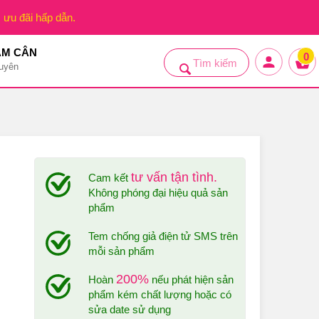
, ưu đãi hấp dẫn.
ẢM CÂN
0
uyên
tư vấn tận tình.
Cam kết
Không phóng đại hiệu quả sản
phẩm
Tem chống giả điện tử SMS trên
mỗi sản phẩm
200%
Hoàn
nếu phát hiện sản
phẩm kém chất lượng hoặc có
sửa date sử dụng