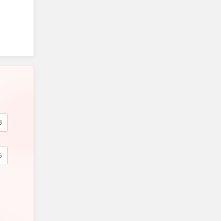
ủa Mỹ
ional