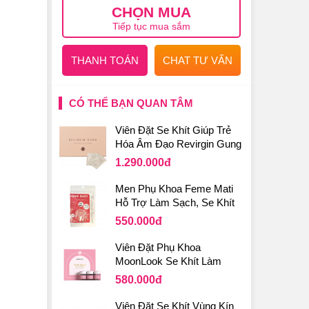
CHỌN MUA
Tiếp tục mua sắm
THANH TOÁN
CHAT TƯ VẤN
CÓ THỂ BẠN QUAN TÂM
Viên Đặt Se Khít Giúp Trẻ
Hóa Âm Đạo Revirgin Gung
Bqcell Hàn Quốc
1.290.000
đ
Men Phụ Khoa Feme Mati
Hỗ Trợ Làm Sạch, Se Khít
Vùng Kín 30 Viên
550.000
đ
Viên Đặt Phụ Khoa
MoonLook Se Khít Làm
Hồng Vùng Kín Hàn Quốc
580.000
đ
Viên Đặt Se Khít Vùng Kín