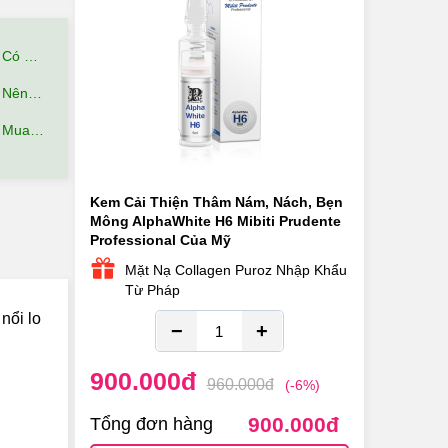
hế Nào?
ệu Quả?
 đãi gì?
Kem Cải Thiện Thâm Nám, Nách, Bẹn
Mông AlphaWhite H6 Mibiti Prudente
Professional Của Mỹ
Mặt Nạ Collagen Puroz Nhập Khẩu
Từ Pháp
nổi lo
−
+
900.000
đ
960.000
đ
(-6%)
900.000
đ
Tổng đơn hàng