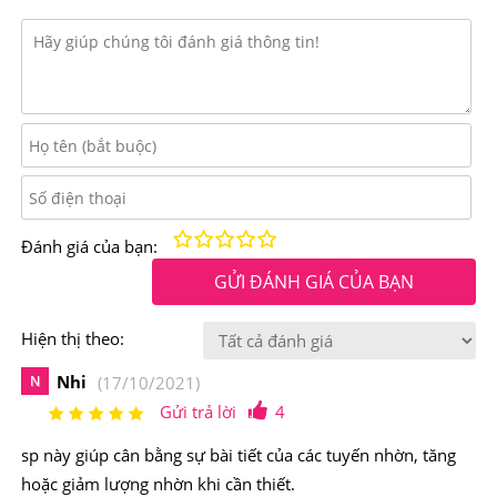
hàng đêm.
Không chứa paraben.
Có thể sử dụng kính áp tròng một cách an toàn.
Đã được kiểm nghiệm bởi da liễu và nhãn khoa.
Thích hợp cho những người có hàng mi thưa, hay rụng.
Đặc biệt không gây dị ứng.
Kém
Fair
Trung bình
Rất tốt
Tuyệt vời!
Đánh giá của bạn:
GỬI ĐÁNH GIÁ CỦA BẠN
Hiện thị theo:
Nhi
N
(17/10/2021)
Gửi trả lời
4
sp này giúp cân bằng sự bài tiết của các tuyến nhờn, tăng
hoặc giảm lượng nhờn khi cần thiết.