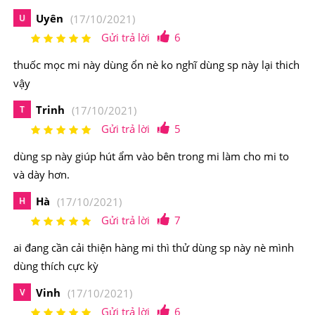
Uyên
U
(17/10/2021)
Gửi trả lời
6
thuốc mọc mi này dùng ổn nè ko nghĩ dùng sp này lại thich
vậy
3. Công dụng của sản phẩm?
Trinh
T
(17/10/2021)
Gửi trả lời
5
Sản phẩm rất được tin dùng bởi rất nhiều người tiêu
dùng sp này giúp hút ẩm vào bên trong mi làm cho mi to
dùng tại nhiều nước trên thế giới. Hầu như tất cả các
và dày hơn.
đối tượng thử nghiệm đều nhận thấy hàng mi dài hơn,
bao gồm một phụ nữ với chứng rụng tóc từng vùng và
Hà
H
(17/10/2021)
Gửi trả lời
7
một người khác đang trị liệu bằng hoá chất. Với công
thức khoa học được sáng chế bởi các chuyên gia nên
ai đang cần cải thiện hàng mi thì thử dùng sp này nè mình
sản phẩm là một chất dưỡng mi mới tăng cường vẻ đẹp
dùng thích cực kỳ
của hàng mi tự nhiên, như độ dày, dài và đầy đặn.
Vinh
V
(17/10/2021)
4. Cách sử dụng và bảo quản
Gửi trả lời
6