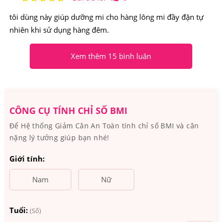
tôi dùng này giúp dưỡng mi cho hàng lông mi đầy đặn tự
Vào ban đêm hãy rửa sạch mặt và tháo kính áp tròng (nếu có).
nhiên khi sử dụng hàng đêm.
Dùng bút chuyên dụng kèm theo sản phẩm, bôi một lượng
nhỏ MD Lash Factor EyeLash 6ml lên phần mi trên, giữ
Xem thêm 15 bình luân
nguyên như thế đến sáng hôm sau.
Chỉ sử dụng 1 lần duy nhất trong ngày.
Không sử dụng cho trẻ em, phụ nữ có thai, hoặc đang điều
CÔNG CỤ TÍNH CHỈ SỐ BMI
dưỡng, đang có bệnh về mắt hay đang phẩu thuật về mắt.
Để Hệ thống Giảm Cân An Toàn tính chỉ số BMI và cân
Bảo quản nơi khô ráo thoáng mát.
nặng lý tưởng giúp bạn nhé!
Đóng gói: chai 6ml.
Giới tính:
Xuất xứ: Mỹ.
Nam
Nữ
Tuổi:
(Số)