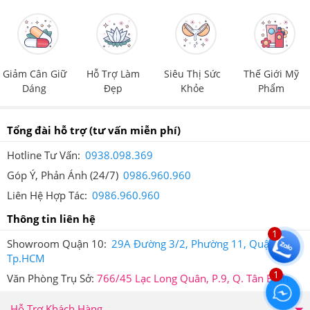
tiêu dùng.
Giảm Cân Giữ
Hỗ Trợ Làm
Siêu Thị Sức
Thế Giới Mỹ
Dáng
Đẹp
Khỏe
Phẩm
Tem chống giả của Giảm Cân An Toàn
Tổng đài hỗ trợ
(tư vấn miễn phí)
Lý do bạn nên mua sản phẩm tại hệ thống Giảm Cân An Toàn
Hotline Tư Vấn:
0938.098.369
1.
Hệ thống các cửa hàng, showroom bán hàng hiện đại,
Góp Ý, Phản Ánh (24/7)
0986.960.960
chuyên nghiệp dàn trải khắp trung tâm Tp.Hồ Chí Minh mang
Liên Hệ Hợp Tác:
0986.960.960
lại sự tiện lợi cho người mua hàng.
Thông tin liên hệ
2.
Các sản phẩm được bày bán tại các cửa hàng được cam kết
1
Showroom Quận 10:
29A Đường 3/2, Phường 11, Quận 10,
có xuất xứ rõ ràng, không mơ hồ như các sản phẩm trôi nổi
Tp.HCM
trên thị trường nên tuyệt đối đảm bảo về chất lượng.
1
Văn Phòng Trụ Sở:
766/45 Lạc Long Quân, P.9, Q. Tân Bình
3.
Các sản phẩm được bán ra đều được tem chống hàng giả,
Hỗ Trợ Khách Hàng