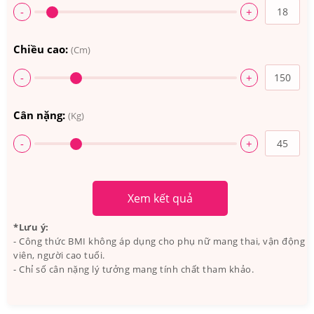
-
+
Chiều cao:
(Cm)
-
+
Cân nặng:
(Kg)
-
+
Xem kết quả
5. Sản phẩm có gây dị ứng không?
*Lưu ý:
- Công thức BMI không áp dụng cho phụ nữ mang thai, vận động
Một điều đặc biệt của sản phẩm thuốc mọc mi MD Lash
viên, người cao tuổi.
- Chỉ số cân nặng lý tưởng mang tính chất tham khảo.
Factor EyeLash 6ml này là sản phẩm không hề gây dị
ứng nên bạn hoàn toàn có thể yên tâm khi sử dụng