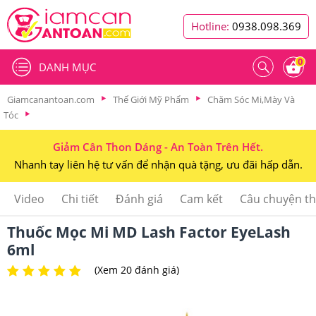
Hotline:
0938.098.369
0
DANH MỤC
Giamcanantoan.com
Thế Giới Mỹ Phẩm
Chăm Sóc Mi,Mày Và
Tóc
Giảm Cân Thon Dáng - An Toàn Trên Hết.
Nhanh tay liên hệ tư vấn để nhận quà tặng, ưu đãi hấp dẫn.
Video
Chi tiết
Đánh giá
Cam kết
Câu chuyện t
Thuốc Mọc Mi MD Lash Factor EyeLash
6ml
(Xem 20 đánh giá)