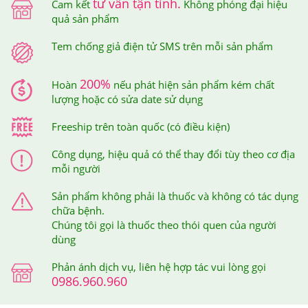
tư vấn tận tình.
Cam kết
Không phóng đại hiệu
quả sản phẩm
Ai đã sử dụng Ngũ Cốc Hữu Cơ Lên Men Hỗ Trợ
Giảm Cân Fly Girl Hàn Quốc Hộp 14 Gói
Tem chống giả điện tử SMS trên mỗi sản phẩm
-Muốn có một bữa ăn nhẹ nhàng cho khởi đầu một ngày
200%
Hoàn
nếu phát hiện sản phẩm kém chất
mới
lượng hoặc có sửa date sử dụng
-Quá trình giảm cân cũng có được những chất dinh
Freeship trên toàn quốc (có điều kiện)
dưỡng cân bằng
Công dụng, hiệu quả có thể thay đổi tùy theo cơ địa
mỗi người
-Thử những món ăn hỗ trợ giảm cân mà không bị nhàm
chán
Sản phẩm không phải là thuốc và không có tác dụng
chữa bệnh.
-Một bữa ăn tiện lợi, không mất thời gian chuẩn bị cho
Chúng tôi gọi là thuốc theo thói quen của người
dùng
quá trình giảm cân
Phản ánh dịch vụ, liên hệ hợp tác vui lòng gọi
-Cải thiện sức khỏe cho bản thân bằng phương pháp
0986.960.960
giảm cân khoa học đem lại sức khỏe.