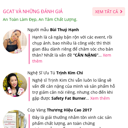
GCAT VÀ NHỮNG ĐÁNH GIÁ
XEM TẤT CẢ
An Toàn Làm Đẹp, An Tâm Chất Lượng.
Người mẫu
Bùi Thuý Hạnh
Hạnh là cả ngày bận rộn với các event, rồi
chụp ảnh, bao nhiều là công việc thì thời
gian đâu dành riêng để chăm sóc cho bản
thân? Nhất là vấn đề
“CÂN NẶNG”
...
Xem
thêm
Nghệ Sĩ Ưu Tú
Trịnh Kim Chi
Nghệ sĩ Trịnh Kim Chi vẫn luôn lo lắng về
vấn đề cân nặng của mình và sản phẩm hỗ
trợ giảm cân nói riêng, nhưng cho đến khi
gặp được
Safety Fat Burner
...
Xem thêm
Cúp Vàng
Thương Hiệu Cao 2017
Đây là giải thưởng nhằm tôn vinh các sản
phẩm chất lượng, an toàn chứng