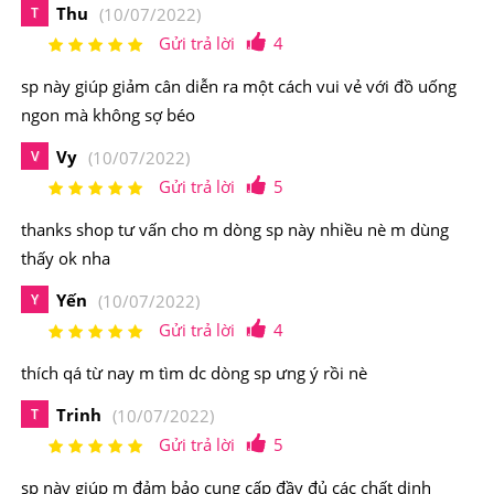
Thu
T
(10/07/2022)
Gửi trả lời
4
sp này giúp giảm cân diễn ra một cách vui vẻ với đồ uống
ngon mà không sợ béo
Vy
V
(10/07/2022)
Gửi trả lời
5
thanks shop tư vấn cho m dòng sp này nhiều nè m dùng
thấy ok nha
Yến
Y
(10/07/2022)
Gửi trả lời
4
thích qá từ nay m tìm dc dòng sp ưng ý rồi nè
Bột ngũ cốc giảm cân Fly Girl giúp quá trình giảm cân
diễn ra nhanh chóng
Trinh
T
(10/07/2022)
Gửi trả lời
5
2.Ngũ Cốc Hữu Cơ Lên Men Hỗ Trợ Giảm Cân
Fly Girl Hàn Quốc Hộp 14 Gói Có Nguồn Gốc
sp này giúp m đảm bảo cung cấp đầy đủ các chất dinh