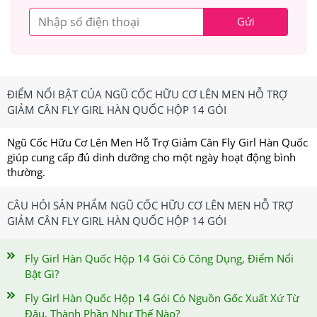
Gửi
ĐIỂM NỔI BẬT CỦA NGŨ CỐC HỮU CƠ LÊN MEN HỖ TRỢ
GIẢM CÂN FLY GIRL HÀN QUỐC HỘP 14 GÓI
Ngũ Cốc Hữu Cơ Lên Men Hỗ Trợ Giảm Cân Fly Girl Hàn Quốc
giúp cung cấp đủ dinh dưỡng cho một ngày hoạt động bình
thường.
CÂU HỎI SẢN PHẨM NGŨ CỐC HỮU CƠ LÊN MEN HỖ TRỢ
GIẢM CÂN FLY GIRL HÀN QUỐC HỘP 14 GÓI
Fly Girl Hàn Quốc Hộp 14 Gói Có Công Dụng, Điểm Nổi
Bật Gì?
Fly Girl Hàn Quốc Hộp 14 Gói Có Nguồn Gốc Xuất Xứ Từ
Đâu, Thành Phần Như Thế Nào?