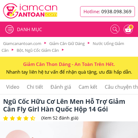
Hotline:
0938.098.369
0
DANH MỤC
Giamcanantoan.com
Giảm Cân Giữ Dáng
Nước Uống Giảm
Cân
Bột, Ngũ Cốc Giảm Cân
Giảm Cân Thon Dáng - An Toàn Trên Hết.
Nhanh tay liên hệ tư vấn để nhận quà tặng, ưu đãi hấp dẫn.
Video
Chi tiết
Đánh giá
Cam kết
Câu chuyện t
Ngũ Cốc Hữu Cơ Lên Men Hỗ Trợ Giảm
Cân Fly Girl Hàn Quốc Hộp 14 Gói
(Xem 52 đánh giá)