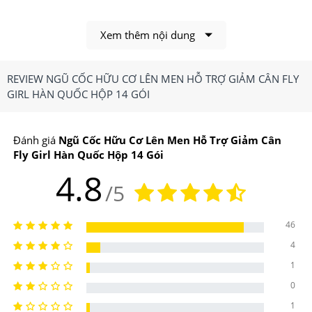
Xem thêm nội dung
REVIEW NGŨ CỐC HỮU CƠ LÊN MEN HỖ TRỢ GIẢM CÂN FLY
Fly Girl giúp điều tiết thể trọng, giảm cân lành mạnh
GIRL HÀN QUỐC HỘP 14 GÓI
1.Ngũ Cốc Hữu Cơ Lên Men Hỗ Trợ Giảm Cân
Fly Girl Hàn Quốc Hộp 14 Gói Có Công Dụng,
Đánh giá
Ngũ Cốc Hữu Cơ Lên Men Hỗ Trợ Giảm Cân
Điểm Nổi Bật Gì?
Fly Girl Hàn Quốc Hộp 14 Gói
4.8
Công dụng chính của Ngũ Cốc Hữu Cơ Lên Men Hỗ
/5
Trợ Giảm Cân Fly Girl Hàn Quốc Hộp 14 Gói
46
-Giúp điều tiết thể trọng, giảm cân lành mạnh
4
-Những dưỡng chất trong bột ngũ cốc góp phần cải thiện
1
thể lực
0
1