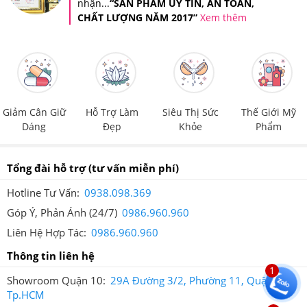
nhận...
“SẢN PHẨM UY TÍN, AN TOÀN,
CHẤT LƯỢNG NĂM 2017”
Xem thêm
Bột ngũ cốc giảm cân Fly Girl giúp cung cấp đủ dinh
dưỡng cho một ngày hoạt động bình thường.
Giảm Cân Giữ
Hỗ Trợ Làm
Siêu Thị Sức
Thế Giới Mỹ
4.Ngũ Cốc Hữu Cơ Lên Men Hỗ Trợ Giảm Cân
Dáng
Đẹp
Khỏe
Phẩm
Fly Girl Hàn Quốc Hộp 14 Gói Nên Dùng Như
Thế Nào Để Hiệu Quả?
Tổng đài hỗ trợ
(tư vấn miễn phí)
Hotline Tư Vấn:
0938.098.369
Cách sử dụng:
Uống ngày 2 gói (1 gói sáng, 1 gói chiều
Góp Ý, Phản Ánh (24/7)
0986.960.960
sau ăn) trong 1 tháng đầu
Liên Hệ Hợp Tác:
0986.960.960
Từ tháng thứ 2 trở đi có thể uống ngày một gói.
Thông tin liên hệ
1
Showroom Quận 10:
29A Đường 3/2, Phường 11, Quận 10,
Tp.HCM